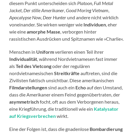
diesem Punkt unterscheiden sich
Platoon
,
Full Metal
Jacket
,
Der stille Amerikaner
,
Good Moring Vietnam
,
Apocalypse Now
,
Deer Hunter
und andere nicht wirklich
voneinander. Sie wirken weniger wie
Individuen
, eher
wie eine
amorphe Masse
, verborgen hinter
rassistischen Ausdrücken und Spitznamen wie »Charlie«.
Menschen in
Uniform
verlieren einen Teil ihrer
Individualität
, während Nordvietnamesen fast immer
als
Teil des Vietcong
oder der regulären
nordvietnamesischen
Streitkräfte
auftreten, sind die
Zivilisten faktisch unsichtbar. Diese amerikanischen
Filmdarstellungen
sind auch ein
Echo
auf den Umstand,
dass die Amerikaner einem Feind gegenübertraten, der
asymmetrisch
focht, oft aus dem Verborgenen heraus,
eine Kriegführung, die traditionell wie ein
Katalysator
auf Kriegsverbrechen
wirkt.
Eine der Folgen ist, dass die gnadenlose
Bombardierung