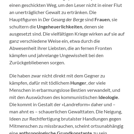
einen geschickten Weg, um den Leser nicht in einer Flut
an unerträglicher Gewalt zu ertränken. Die
Hauptfiguren in
Der Gesang der Berge
sind
Frauen
, sie
schultern die
Ungeheuerlichkeiten
, denen sie
ausgesetzt sind. Die vielfältigen Kriege wirken auf sie auf
ganz verschiedene Weise ein, etwa durch die
Abwesenheit ihrer Liebsten, die an fernen Fronten
kämpfen und jahrelange Ungewissheit bei den
Zurückgebliebenen sorgen.
Die haben zwar nicht direkt mit dem Gegner zu
kämpfen, dafür mit tödlichem
Hunger
, der viele
Menschen in erbarmungslose Bestien verwandelt, und
mit den Auswüchsen des kommunistischen
Ideologie
.
Die kommt in Gestalt der »Landreform« daher und –
man ahnt es – schauerlichen Gewalttaten. Die Neigung,
Ideen zur Rechtfertigung brutalster Handlungen gegen
Mitmenschen zu missbrauchen, scheint ortsunabhängig
eine
anthropologische Grundkonstante
zu sein.