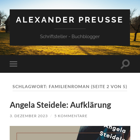
ALEXANDER PREUSSE
Schriftsteller - Buchblogger
Suchfe
Mobile-
ein-/a
Menü
ein-/ausblenden
SCHLAGWORT:
FAMILIENROMAN
(SEITE 2 VON 5)
Angela Steidele: Aufklärung
3. DEZEMBER 2023
/
5 KOMMENTARE