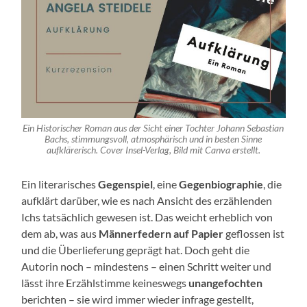
Ein Historischer Roman aus der Sicht einer Tochter Johann Sebastian
Bachs, stimmungsvoll, atmosphärisch und in besten Sinne
aufklärerisch. Cover Insel-Verlag, Bild mit Canva erstellt.
Ein literarisches
Gegenspiel
, eine
Gegenbiographie
, die
aufklärt darüber, wie es nach Ansicht des erzählenden
Ichs tatsächlich gewesen ist. Das weicht erheblich von
dem ab, was aus
Männerfedern auf Papier
geflossen ist
und die Überlieferung geprägt hat. Doch geht die
Autorin noch – mindestens – einen Schritt weiter und
lässt ihre Erzählstimme keineswegs
unangefochten
berichten – sie wird immer wieder infrage gestellt,