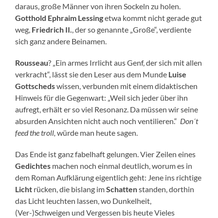
daraus, große Männer von ihren Sockeln zu holen.
Gotthold Ephraim
Lessing
etwa kommt nicht gerade gut
weg,
Friedrich II.
, der so genannte „Große“, verdiente
sich ganz andere Beinamen.
Rousseau
? „Ein armes Irrlicht aus Genf, der sich mit allen
verkracht“, lässt sie den Leser aus dem Munde
Luise
Gottscheds
wissen, verbunden mit einem didaktischen
Hinweis für die Gegenwart: „Weil sich jeder über ihn
aufregt, erhält er so viel Resonanz. Da müssen wir seine
absurden Ansichten nicht auch noch ventilieren.“
Don´t
feed the troll,
würde man heute sagen.
Das Ende ist ganz fabelhaft gelungen. Vier Zeilen eines
Gedichtes
machen noch einmal deutlich, worum es in
dem Roman Aufklärung eigentlich geht: Jene ins richtige
Licht
rücken, die bislang im
Schatten
standen, dorthin
das Licht leuchten lassen, wo Dunkelheit,
(Ver-)Schweigen und Vergessen bis heute Vieles