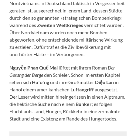
Nordvietnams in Deutschland faktisch in Vergessenheit
geraten ist, ausgerechnet in jenem Land, dessen Städte
durch den so genannten »strategischen Bombenkrieg«
während des
Zweiten Weltkrieges
vernichtet wurden.
Über Nordvietnam wurden noch mehr Bomben
abgeworfen, ohne entscheidende militärische Wirkung
zu erzielen. Dafür traf es die Zivilbevölkerung mit
unerhörter Härte – im Verborgenen.
Nguyễn Phan Quế Mai
lüftet mit ihrem Roman
Der
Gesang der Berge
den Schleier. Schon im ersten Kapitel
sehen sich
Hu´o´ng
und ihre Großmutter
Diệu Lan
in
Hanoi einem amerikanischen
Luftangriff
ausgesetzt.
Der Leser wird mitten hineingerissen in einen Alptraum,
die hektische Suche nach einem
Bunker
; es folgen
Flucht aufs Land, Hunger, Rückkehr in eine zermalmte
Stadt und eine Existenz am Rande des Hungertodes.