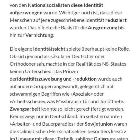
von den
Nationalsozialisten diese Identität
aufgezwungen
wurde. Wichtiger noch ist, dass diese
Menschen auf jene zugeschriebene Identität
reduziert
wurden. Das bildete die Basis für die
Ausgrenzung
bis
hin zur
Vernichtung
.
Die eigene
Identitätssicht
spielte überhaupt keine Rolle.
Ob sich jemand als säkularer Deutscher oder
Orthodoxer sah, machte in der Realität des NS-Staates
keinen Unterschied. Das Prinzip
der
Identitätszuweisung und -reduktion
wurde auch
auf andere Gruppen angewandt, gelegentlich mit
schwammigen Begriffen wie »Asoziale« oder
»Arbeitsscheue«, was Missbrauch Tür und Tor öffnete.
Zwangsarbeit
konnte so leicht gerechtfertigt werden.
Keineswegs nur in Deutschland: Im selbst ernannten
»Arbeiter- und Bauerparadies« der
Sowjetunion
waren
die stalinistischen Herrschaftseliten besonders kreativ
im Umgang mit dieser Technik, zahllose
Gulags
mussten