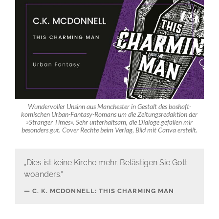
Wundervoller Unsinn aus Manchester in Gestalt des boshaft-
komischen Urban-Fantasy-Romans um die Zeitungsredaktion der
»Stranger Times«. Sehr unterhaltsam, die Dialoge gefallen mir
besonders gut. Cover Rechte beim Verlag, Bild mit Canva erstellt.
„Dies ist keine Kirche mehr. Belästigen Sie Gott
woanders.“
C. K. MCDONNELL: THIS CHARMING MAN