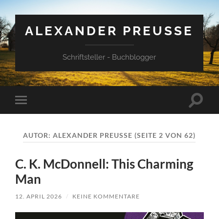
ALEXANDER PREUSSE
Schriftsteller - Buchblogger
Suchfe
Mobile-
ein-/a
Menü
ein-/ausblenden
AUTOR:
ALEXANDER PREUSSE
(SEITE 2 VON 62)
C. K. McDonnell: This Charming
Man
12. APRIL 2026
/
KEINE KOMMENTARE