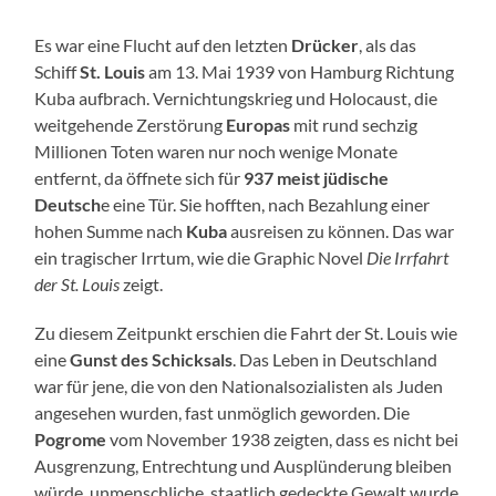
Es war eine Flucht auf den letzten
Drücker
, als das
Schiff
St. Louis
am 13. Mai 1939 von Hamburg Richtung
Kuba aufbrach. Vernichtungskrieg und Holocaust, die
weitgehende Zerstörung
Europas
mit rund sechzig
Millionen Toten waren nur noch wenige Monate
entfernt, da öffnete sich für
937 meist jüdische
Deutsch
e eine Tür. Sie hofften, nach Bezahlung einer
hohen Summe nach
Kuba
ausreisen zu können. Das war
ein tragischer Irrtum, wie die Graphic Novel
Die Irrfahrt
der St. Louis
zeigt.
Zu diesem Zeitpunkt erschien die Fahrt der St. Louis wie
eine
Gunst des Schicksals
. Das Leben in Deutschland
war für jene, die von den Nationalsozialisten als Juden
angesehen wurden, fast unmöglich geworden. Die
Pogrome
vom November 1938 zeigten, dass es nicht bei
Ausgrenzung, Entrechtung und Ausplünderung bleiben
würde, unmenschliche, staatlich gedeckte Gewalt wurde