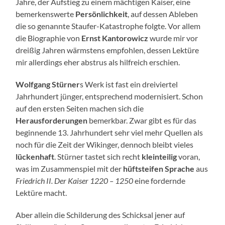
Jahre, der Aufstieg zu einem mächtigen Kaiser, eine
bemerkenswerte
Persönlichkeit
, auf dessen Ableben
die so genannte Staufer-Katastrophe folgte. Vor allem
die Biographie von
Ernst Kantorowicz
wurde mir vor
dreißig Jahren wärmstens empfohlen, dessen Lektüre
mir allerdings eher abstrus als hilfreich erschien.
Wolfgang Stürner
s Werk ist fast ein dreiviertel
Jahrhundert jünger, entsprechend modernisiert. Schon
auf den ersten Seiten machen sich die
Herausforderungen
bemerkbar. Zwar gibt es für das
beginnende 13. Jahrhundert sehr viel mehr Quellen als
noch für die Zeit der Wikinger, dennoch bleibt vieles
lückenhaft
. Stürner tastet sich recht
kleinteilig
voran,
was im Zusammenspiel mit der
hüftsteifen Sprache
aus
Friedrich II. Der Kaiser 1220 – 1250
eine fordernde
Lektüre macht.
Aber allein die Schilderung des Schicksal jener auf