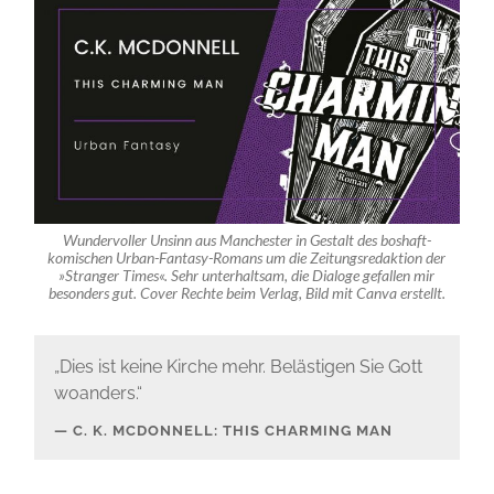
Wundervoller Unsinn aus Manchester in Gestalt des boshaft-
komischen Urban-Fantasy-Romans um die Zeitungsredaktion der
»Stranger Times«. Sehr unterhaltsam, die Dialoge gefallen mir
besonders gut. Cover Rechte beim Verlag, Bild mit Canva erstellt.
„Dies ist keine Kirche mehr. Belästigen Sie Gott
woanders.“
C. K. MCDONNELL: THIS CHARMING MAN