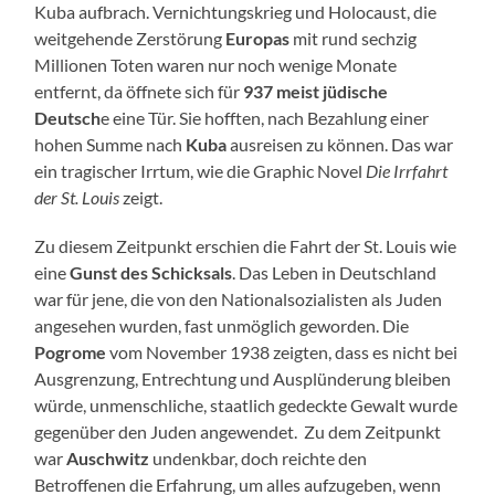
Kuba aufbrach. Vernichtungskrieg und Holocaust, die
weitgehende Zerstörung
Europas
mit rund sechzig
Millionen Toten waren nur noch wenige Monate
entfernt, da öffnete sich für
937 meist jüdische
Deutsch
e eine Tür. Sie hofften, nach Bezahlung einer
hohen Summe nach
Kuba
ausreisen zu können. Das war
ein tragischer Irrtum, wie die Graphic Novel
Die Irrfahrt
der St. Louis
zeigt.
Zu diesem Zeitpunkt erschien die Fahrt der St. Louis wie
eine
Gunst des Schicksals
. Das Leben in Deutschland
war für jene, die von den Nationalsozialisten als Juden
angesehen wurden, fast unmöglich geworden. Die
Pogrome
vom November 1938 zeigten, dass es nicht bei
Ausgrenzung, Entrechtung und Ausplünderung bleiben
würde, unmenschliche, staatlich gedeckte Gewalt wurde
gegenüber den Juden angewendet. Zu dem Zeitpunkt
war
Auschwitz
undenkbar, doch reichte den
Betroffenen die Erfahrung, um alles aufzugeben, wenn