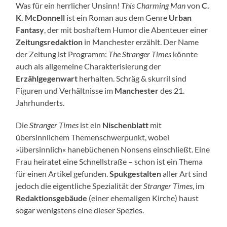
Was für ein herrlicher Unsinn!
This Charming Man
von
C.
K. McDonnell
ist ein Roman aus dem Genre
Urban
Fantasy
, der mit boshaftem Humor die Abenteuer einer
Zeitungsredaktion
in Manchester erzählt. Der Name
der Zeitung ist Programm:
The Stranger Times
könnte
auch als allgemeine Charakterisierung der
Erzählgegenwart
herhalten. Schräg & skurril sind
Figuren und Verhältnisse im
Manchester
des 21.
Jahrhunderts.
Die
Stranger Times
ist ein
Nischenblatt
mit
übersinnlichem Themenschwerpunkt, wobei
»übersinnlich« hanebüchenen Nonsens einschließt. Eine
Frau heiratet eine Schnellstraße – schon ist ein Thema
für einen Artikel gefunden.
Spukgestalten
aller Art sind
jedoch die eigentliche Spezialität der
Stranger Times
, im
Redaktionsgebäude
(einer ehemaligen Kirche) haust
sogar wenigstens eine dieser Spezies.