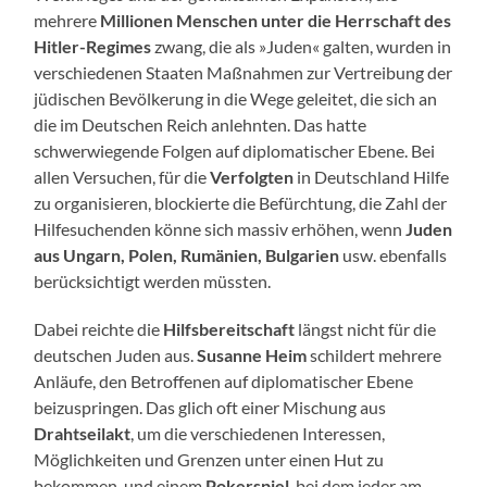
mehrere
Millionen Menschen unter die Herrschaft des
Hitler-Regimes
zwang, die als »Juden« galten, wurden in
verschiedenen Staaten Maßnahmen zur Vertreibung der
jüdischen Bevölkerung in die Wege geleitet, die sich an
die im Deutschen Reich anlehnten. Das hatte
schwerwiegende Folgen auf diplomatischer Ebene. Bei
allen Versuchen, für die
Verfolgten
in Deutschland Hilfe
zu organisieren, blockierte die Befürchtung, die Zahl der
Hilfesuchenden könne sich massiv erhöhen, wenn
Juden
aus Ungarn, Polen, Rumänien, Bulgarien
usw. ebenfalls
berücksichtigt werden müssten.
Dabei reichte die
Hilfsbereitschaft
längst nicht für die
deutschen Juden aus.
Susanne Heim
schildert mehrere
Anläufe, den Betroffenen auf diplomatischer Ebene
beizuspringen. Das glich oft einer Mischung aus
Drahtseilakt
, um die verschiedenen Interessen,
Möglichkeiten und Grenzen unter einen Hut zu
bekommen, und einem
Pokerspiel
, bei dem jeder am