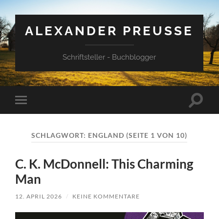
ALEXANDER PREUSSE
Schriftsteller - Buchblogger
Suchfe
Mobile-
ein-/a
Menü
ein-/ausblenden
SCHLAGWORT:
ENGLAND
(SEITE 1 VON 10)
C. K. McDonnell: This Charming
Man
12. APRIL 2026
/
KEINE KOMMENTARE