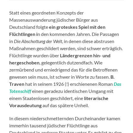
Statt eines geordneten Konzepts der
Massenauswanderung jüdischer Bürger aus
Deutschland folgte
ein groteskes Spiel mit den
Flüchtlingen i
n den kommenden Jahren. Die Passagen
in
Die Abschottung der Welt
, in denen diese abstrusen
Maßnahmen geschildert werden, sind schwer erträglich.
Flüchtlinge wurden über
Ländergrenzen hin- und
hergeschoben
, gelegentlich dutzendfach. Wie
zermürbend und erniedrigend das für die Betroffenen
gewesen sein muss, ist schwer in Worte zu fassen.
B.
Traven
hat in seinem 1926 (!) erschienenen Roman
Das
Totenschiff
einen geradezu identischen Umgang mit
einem Staatenlosen geschildert, eine
literarische
Vorausdeutung
auf das spätere Unheil.
In diesem niederschmetternden Durcheinander kamen
immerhin tausend jüdischer Flüchtlinge aus
Deutschland in anderen Staaten unter. Es gehört zu den