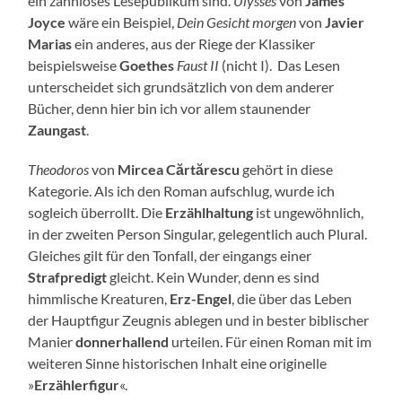
ein zahnloses Lesepublikum sind.
Ulysses
von
James
Joyce
wäre ein Beispiel,
Dein Gesicht morgen
von
Javier
Marias
ein anderes, aus der Riege der Klassiker
beispielsweise
Goethes
Faust II
(nicht I). Das Lesen
unterscheidet sich grundsätzlich von dem anderer
Bücher, denn hier bin ich vor allem staunender
Zaungast
.
Theodoros
von
Mircea Cărtărescu
gehört in diese
Kategorie. Als ich den Roman aufschlug, wurde ich
sogleich überrollt. Die
Erzählhaltung
ist ungewöhnlich,
in der zweiten Person Singular, gelegentlich auch Plural.
Gleiches gilt für den Tonfall, der eingangs einer
Strafpredigt
gleicht. Kein Wunder, denn es sind
himmlische Kreaturen,
Erz-Engel
, die über das Leben
der Hauptfigur Zeugnis ablegen und in bester biblischer
Manier
donnerhallend
urteilen. Für einen Roman mit im
weiteren Sinne historischen Inhalt eine originelle
»
Erzählerfigur
«.