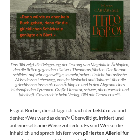
Das Bild zeigt die Belagerung der Festung von Magdala in Äthiopien,
den die Briten gegen den »Kaiser« Theodoros führten. Der Roman
schildert auf sehr eigenwillige, in mehrfacher Hinsicht fantastische
Weise dessen Lebenweg, von der Walachei und Bukarest über die
griechischen Inseln bis nach Äthiopien und in den Abgrund eines
blutsaufenden Tyrannen. Große Literatur, schwer, abenteuerlich und
fabelhaft. Coverrechte beim Verlag, Bild mit Canva erstellt.
Es gibt Bücher, die schlage ich nach der
Lektüre
zu und
denke: »Was war das denn?« Überwältigt, irritiert und
auf eine seltsame Weise zufrieden. Es sind Werke, die
inhaltlich und sprachlich fern vom
pürierten Allerlei
für