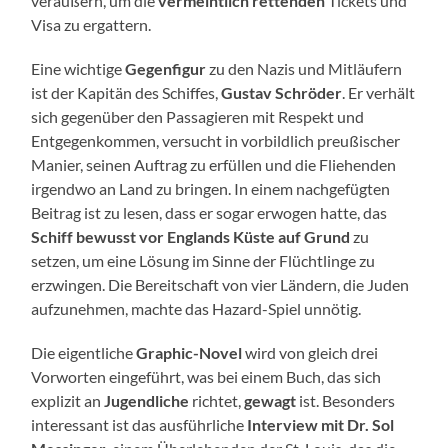
veräußern, um die
vermeintlich rettenden
Tickets und
Visa zu ergattern.
Eine wichtige
Gegenfigur
zu den Nazis und Mitläufern
ist der Kapitän des Schiffes,
Gustav Schröder
. Er verhält
sich gegenüber den Passagieren mit Respekt und
Entgegenkommen, versucht in vorbildlich preußischer
Manier, seinen Auftrag zu erfüllen und die Fliehenden
irgendwo an Land zu bringen. In einem nachgefügten
Beitrag ist zu lesen, dass er sogar erwogen hatte, das
Schiff bewusst vor Englands Küste auf Grund
zu
setzen, um eine Lösung im Sinne der Flüchtlinge zu
erzwingen. Die Bereitschaft von vier Ländern, die Juden
aufzunehmen, machte das Hazard-Spiel unnötig.
Die eigentliche
Graphic-Novel
wird von gleich drei
Vorworten eingeführt, was bei einem Buch, das sich
explizit an
Jugendliche
richtet,
gewagt
ist. Besonders
interessant ist das ausführliche
Interview mit Dr. Sol