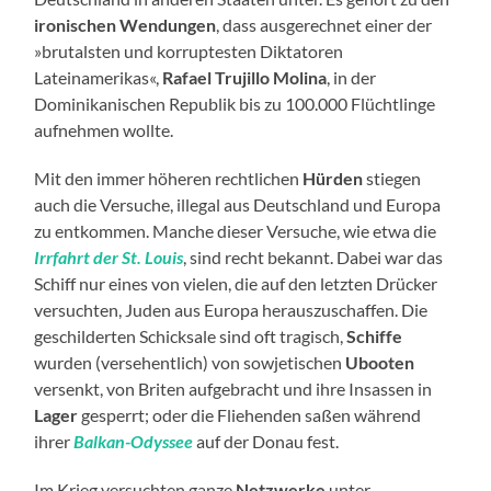
ironischen Wendungen
, dass ausgerechnet einer der
»brutalsten und korruptesten Diktatoren
Lateinamerikas«,
Rafael Trujillo Molina
, in der
Dominikanischen Republik bis zu 100.000 Flüchtlinge
aufnehmen wollte.
Mit den immer höheren rechtlichen
Hürden
stiegen
auch die Versuche, illegal aus Deutschland und Europa
zu entkommen. Manche dieser Versuche, wie etwa die
Irrfahrt der St. Louis
, sind recht bekannt. Dabei war das
Schiff nur eines von vielen, die auf den letzten Drücker
versuchten, Juden aus Europa herauszuschaffen. Die
geschilderten Schicksale sind oft tragisch,
Schiffe
wurden (versehentlich) von sowjetischen
Ubooten
versenkt, von Briten aufgebracht und ihre Insassen in
Lager
gesperrt; oder die Fliehenden saßen während
ihrer
Balkan-Odyssee
auf der Donau fest.
Im Krieg versuchten ganze
Netzwerke
unter