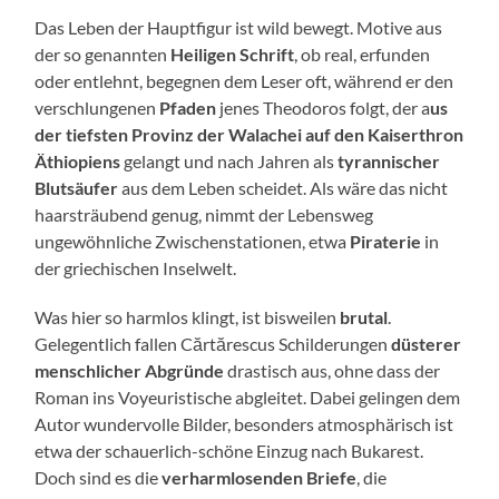
Das Leben der Hauptfigur ist wild bewegt. Motive aus
der so genannten
Heiligen Schrift
, ob real, erfunden
oder entlehnt, begegnen dem Leser oft, während er den
verschlungenen
Pfaden
jenes Theodoros folgt, der a
us
der tiefsten Provinz der Walachei auf den Kaiserthron
Äthiopiens
gelangt und nach Jahren als
tyrannischer
Blutsäufer
aus dem Leben scheidet. Als wäre das nicht
haarsträubend genug, nimmt der Lebensweg
ungewöhnliche Zwischenstationen, etwa
Piraterie
in
der griechischen Inselwelt.
Was hier so harmlos klingt, ist bisweilen
brutal
.
Gelegentlich fallen Cărtărescus Schilderungen
düsterer
menschlicher Abgründe
drastisch aus, ohne dass der
Roman ins Voyeuristische abgleitet. Dabei gelingen dem
Autor wundervolle Bilder, besonders atmosphärisch ist
etwa der schauerlich-schöne Einzug nach Bukarest.
Doch sind es die
verharmlosenden Briefe
, die