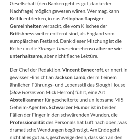
Gesellschaft (den Banken geht es gut, danke der
Nachfrage) möglich gewesen wären. Wer mag, kann
Kritik
entdecken, in das
Zellophan flapsiger
Gemeinheiten
verpackt, die vom Klischee der
Britishness
weiter entfernt sind, als England vom
europäischen Festland. Dank dieser Mischung ist die
Reihe um die
Stranger Times
eine ebenso
alberne
wie
unterhaltsame
, aber nicht flache Lektüre.
Der Chef der Redaktion,
Vincent Banecroft
, erinnert in
gewisser Hinsicht an
Jackson Lamb
, der mit einem
ähnlichen Führungs- und Lebensstil das Slough House
(
Slow Horses
von Mick Herron) führt, eine Art
Abstellkammer
für gescheiterte und unliebsame MI5
Geheim-Agenten.
Schwarzer Humor
ist in beiden
Fällen der Finger in den schwärenden Wunden, die
Professionalität
des Personals hat Luft nach oben, was
dramatische Wendungen begünstigt. Am Ende geht
nicht alles gut aus, geschweige denn, dass sich an den