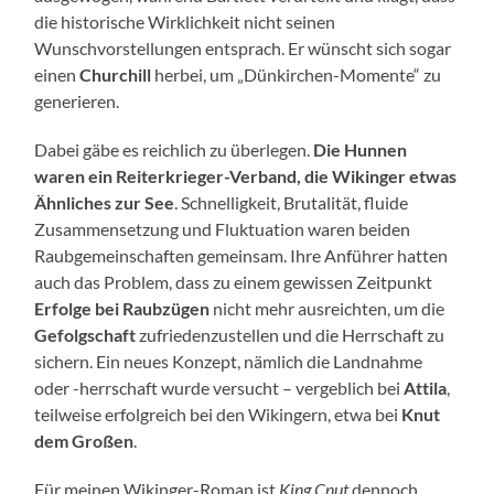
die historische Wirklichkeit nicht seinen
Wunschvorstellungen entsprach. Er wünscht sich sogar
einen
Churchill
herbei, um „Dünkirchen-Momente“ zu
generieren.
Dabei gäbe es reichlich zu überlegen.
Die Hunnen
waren ein Reiterkrieger-Verband, die Wikinger etwas
Ähnliches zur See
. Schnelligkeit, Brutalität, fluide
Zusammensetzung und Fluktuation waren beiden
Raubgemeinschaften gemeinsam. Ihre Anführer hatten
auch das Problem, dass zu einem gewissen Zeitpunkt
Erfolge bei Raubzügen
nicht mehr ausreichten, um die
Gefolgschaft
zufriedenzustellen und die Herrschaft zu
sichern. Ein neues Konzept, nämlich die Landnahme
oder -herrschaft wurde versucht – vergeblich bei
Attila
,
teilweise erfolgreich bei den Wikingern, etwa bei
Knut
dem Großen
.
Für meinen Wikinger-Roman ist
King Cnut
dennoch