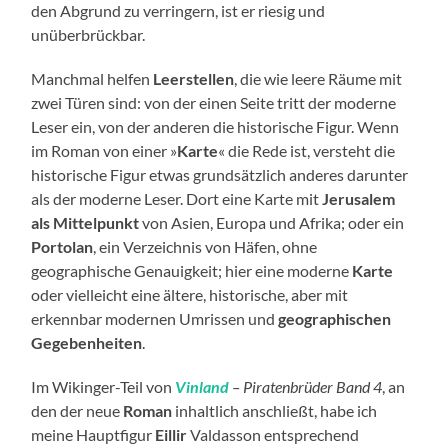
den Abgrund zu verringern, ist er riesig und
unüberbrückbar.
Manchmal helfen
Leerstellen
, die wie leere Räume mit
zwei Türen sind: von der einen Seite tritt der moderne
Leser ein, von der anderen die historische Figur. Wenn
im Roman von einer »
Karte
« die Rede ist, versteht die
historische Figur etwas grundsätzlich anderes darunter
als der moderne Leser. Dort eine Karte mit
Jerusalem
als Mittelpunkt
von Asien, Europa und Afrika; oder ein
Portolan
, ein Verzeichnis von Häfen, ohne
geographische Genauigkeit; hier eine moderne
Karte
oder vielleicht eine ältere, historische, aber mit
erkennbar modernen Umrissen und
geographischen
Gegebenheiten
.
Im Wikinger-Teil von
Vinland
– Piratenbrüder Band 4
, an
den der neue
Roman
inhaltlich anschließt, habe ich
meine Hauptfigur
Eillir
Valdasson entsprechend