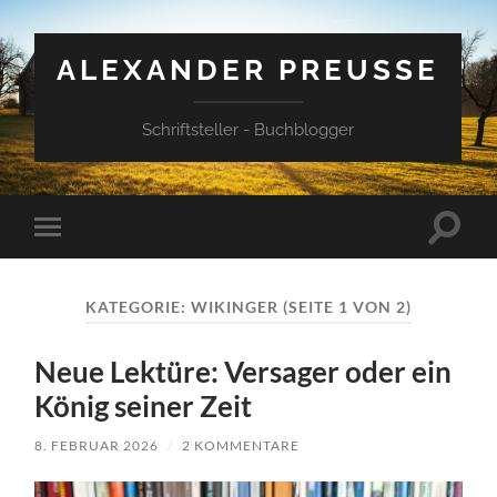
ALEXANDER PREUSSE
Schriftsteller - Buchblogger
Suchfe
Mobile-
ein-/a
Menü
ein-/ausblenden
KATEGORIE:
WIKINGER
(SEITE 1 VON 2)
Neue Lektüre: Versager oder ein
König seiner Zeit
8. FEBRUAR 2026
/
2 KOMMENTARE