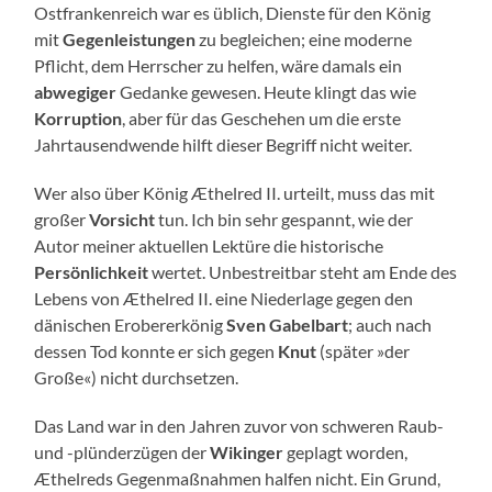
Ostfrankenreich war es üblich, Dienste für den König
mit
Gegenleistungen
zu begleichen; eine moderne
Pflicht, dem Herrscher zu helfen, wäre damals ein
abwegiger
Gedanke gewesen. Heute klingt das wie
Korruption
, aber für das Geschehen um die erste
Jahrtausendwende hilft dieser Begriff nicht weiter.
Wer also über König Æthelred II. urteilt, muss das mit
großer
Vorsicht
tun. Ich bin sehr gespannt, wie der
Autor meiner aktuellen Lektüre die historische
Persönlichkeit
wertet. Unbestreitbar steht am Ende des
Lebens von Æthelred II. eine Niederlage gegen den
dänischen Erobererkönig
Sven Gabelbart
; auch nach
dessen Tod konnte er sich gegen
Knut
(später »der
Große«) nicht durchsetzen.
Das Land war in den Jahren zuvor von schweren Raub-
und -plünderzügen der
Wikinger
geplagt worden,
Æthelreds Gegenmaßnahmen halfen nicht. Ein Grund,