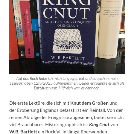
Auf das Buch habe ich mich lange gefreut und es auch in mein
Lesevorhaben 12für2025 aufgenommen. Leider entpuppte es sich als
Enttäuschung. Hilfreich war es dennoch.
Die erste Lektüre, die sich mit
Knut dem Großen
und
der Eroberung Englands befasst, ist ein Reinfall. Von der
reinen Abfolge der Ereignisse abgesehen, bietet sie nicht
viel Brauchbares. Historiographisch ist
King Cnut
von
W.B. Bartlett
ein Rückfall in längst überwunden