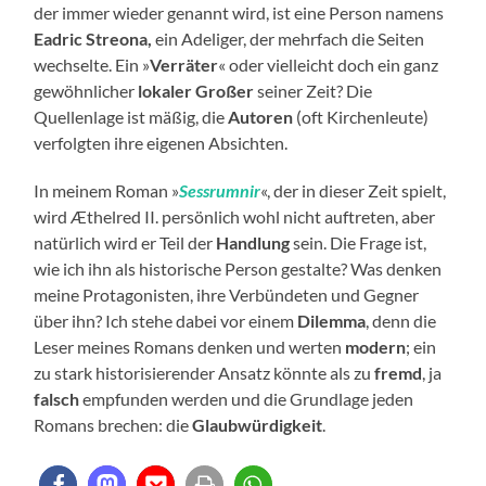
der immer wieder genannt wird, ist eine Person namens
Eadric Streona,
ein Adeliger, der mehrfach die Seiten
wechselte. Ein »
Verräter
« oder vielleicht doch ein ganz
gewöhnlicher
lokaler Großer
seiner Zeit? Die
Quellenlage ist mäßig, die
Autoren
(oft Kirchenleute)
verfolgten ihre eigenen Absichten.
In meinem Roman »
Sessrumnir
«, der in dieser Zeit spielt,
wird Æthelred II. persönlich wohl nicht auftreten, aber
natürlich wird er Teil der
Handlung
sein. Die Frage ist,
wie ich ihn als historische Person gestalte? Was denken
meine Protagonisten, ihre Verbündeten und Gegner
über ihn? Ich stehe dabei vor einem
Dilemma
, denn die
Leser meines Romans denken und werten
modern
; ein
zu stark historisierender Ansatz könnte als zu
fremd
, ja
falsch
empfunden werden und die Grundlage jeden
Romans brechen: die
Glaubwürdigkeit
.