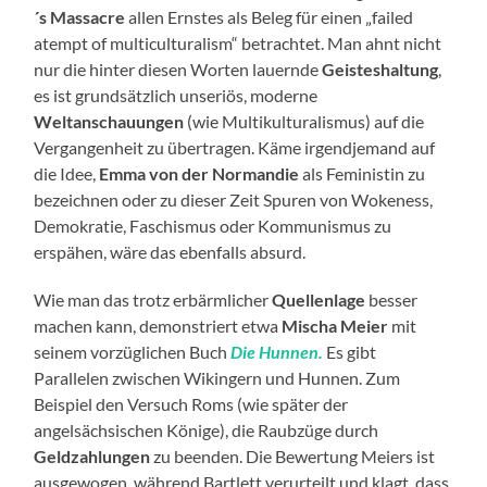
´s Massacre
allen Ernstes als Beleg für einen „failed
atempt of multiculturalism“ betrachtet. Man ahnt nicht
nur die hinter diesen Worten lauernde
Geisteshaltung
,
es ist grundsätzlich unseriös, moderne
Weltanschauungen
(wie Multikulturalismus) auf die
Vergangenheit zu übertragen. Käme irgendjemand auf
die Idee,
Emma von der Normandie
als Feministin zu
bezeichnen oder zu dieser Zeit Spuren von Wokeness,
Demokratie, Faschismus oder Kommunismus zu
erspähen, wäre das ebenfalls absurd.
Wie man das trotz erbärmlicher
Quellenlage
besser
machen kann, demonstriert etwa
Mischa Meier
mit
seinem vorzüglichen Buch
Die Hunnen.
Es gibt
Parallelen zwischen Wikingern und Hunnen. Zum
Beispiel den Versuch Roms (wie später der
angelsächsischen Könige), die Raubzüge durch
Geldzahlungen
zu beenden. Die Bewertung Meiers ist
ausgewogen, während Bartlett verurteilt und klagt, dass