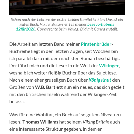
Schon nach der Lektüre der ersten beiden Kapitel ist klar: Das ist ein
gutes Buch. Viking Britain ist Teil meines
Lesevorhabens
12für2026
. Coverrechte beim Verlag, Bild mit Canva erstellt.
Die Arbeit am letzten Band meiner
Piratenbrüder
-
Buchreihe liegt in den letzten Zügen, seit Wochen bin
ich parallel dazu mit dem nächsten Roman beschäftigt.
Der führt mich und die Leser in die Welt der
Wikinger
,
weshalb ich weiter fleißig Bücher über das Sujet lese.
Nach einem eher gruseligen Buch über
König Knut
den
Großen von
W.B. Bartlett
nun ein neues, das sich gezielt
mit den britischen Inseln während der Wikinger-Zeit
befasst.
Was für eine Wohltat, ein Buch auf so gutem Niveau zu
lesen!
Thomas Williams
hat seinem
Viking Britain
auch
eine interessante Struktur gegeben, in dem er