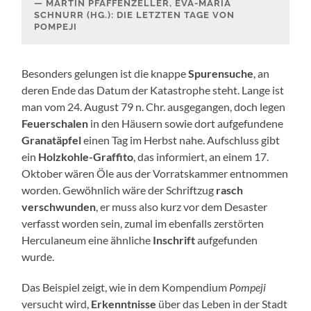
MARTIN PFAFFENZELLER, EVA-MARIA
SCHNURR (HG.): DIE LETZTEN TAGE VON
POMPEJI
Besonders gelungen ist die knappe
Spurensuche
, an
deren Ende das Datum der Katastrophe steht. Lange ist
man vom 24. August 79 n. Chr. ausgegangen, doch legen
Feuerschalen
in den Häusern sowie dort aufgefundene
Granatäpfel
einen Tag im Herbst nahe. Aufschluss gibt
ein
Holzkohle-Graffito
, das informiert, an einem 17.
Oktober wären Öle aus der Vorratskammer entnommen
worden. Gewöhnlich wäre der Schriftzug
rasch
verschwunden
, er muss also kurz vor dem Desaster
verfasst worden sein, zumal im ebenfalls zerstörten
Herculaneum eine ähnliche
Inschrift
aufgefunden
wurde.
Das Beispiel zeigt, wie in dem Kompendium
Pompeji
versucht wird,
Erkenntnisse
über das Leben in der Stadt