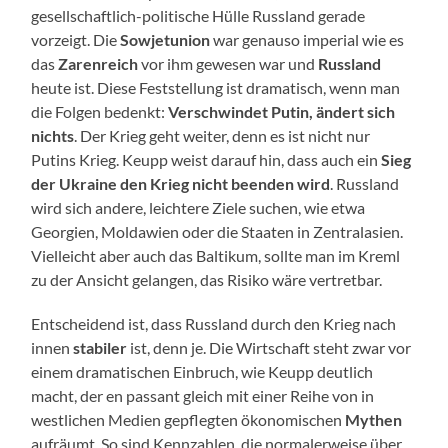
gesellschaftlich-politische Hülle Russland gerade
vorzeigt. Die
Sowjetunion
war genauso imperial wie es
das
Zarenreich
vor ihm gewesen war und
Russland
heute ist. Diese Feststellung ist dramatisch, wenn man
die Folgen bedenkt:
Verschwindet Putin, ändert sich
nichts
. Der Krieg geht weiter, denn es ist nicht nur
Putins Krieg. Keupp weist darauf hin, dass auch ein
Sieg
der Ukraine den Krieg nicht beenden wird
. Russland
wird sich andere, leichtere Ziele suchen, wie etwa
Georgien, Moldawien oder die Staaten in Zentralasien.
Vielleicht aber auch das Baltikum, sollte man im Kreml
zu der Ansicht gelangen, das Risiko wäre vertretbar.
Entscheidend ist, dass Russland durch den Krieg nach
innen
stabiler
ist, denn je. Die Wirtschaft steht zwar vor
einem dramatischen Einbruch, wie Keupp deutlich
macht, der en passant gleich mit einer Reihe von in
westlichen Medien gepflegten ökonomischen
Mythen
aufräumt. So sind Kennzahlen, die normalerweise über