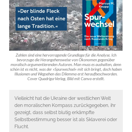
Zahlen sind eine hervorragende Grundlage für die Analyse. Ich
bevorzuge die Herangehensweise von Ökonomen gegenüber
moralisch argumentierenden Autoren. Man muss es aushalten, denn
schön ist es nicht, was der »Spurwechsel« mit sich bringt, doch haben
Illusionen und Wegsehen das Dilemma erst heraufbeschworden.
Cover Quadriga-Verlag, Bild mit Canva erstellt.
Vielleicht hat die Ukraine der westlichen Welt
den moralischen Kompass zurückgegeben, ihr
gezeigt, dass selbst blutig erkämpfte
Selbstbestimmung besser ist als Sklaverei oder
Flucht.