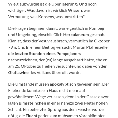
Wie glaubwürdig ist die Überlieferung? Und noch
wichtiger: Was davon ist wirklich
Wissen
, was
Vermutung, was Konsens, was umstritten?
Die Fragen beginnen damit, was eigentlich in Pompeji
und Umgebung, einschließlich
Herculaneum
geschah.
Klar ist, dass der Vesuv ausbrach, vermutlich im Oktober
79 n. Chr. In einem Beitrag versucht Martin Pfaffenzeller
die letzten Stunden eines Pompejaners
nachzuzeichnen, der (zu) lange ausgeharrt hatte, ehe er
am 25. Oktober zu fliehen versuchte und dabei von der
Glutlawine
des Vulkans überrollt wurde.
Die Umstände müssen
apokalyptisch
gewesen sein. Der
Fliehende konnte sein Haus nicht mehr auf
gewöhnlichem Wege verlassen, denn in der Gasse davor
lagen
Bimssteinchen
in einer nahezu zwei Meter hohen
Schicht. Ein beherzter Sprung aus dem Fenster wurde
nötig, die
Flucht
geriet zum mühsamen Vorankämpfen