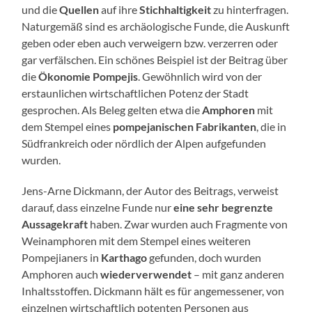
und die
Quellen
auf ihre
Stichhaltigkeit
zu hinterfragen.
Naturgemäß sind es archäologische Funde, die Auskunft
geben oder eben auch verweigern bzw. verzerren oder
gar verfälschen. Ein schönes Beispiel ist der Beitrag über
die
Ökonomie Pompejis
. Gewöhnlich wird von der
erstaunlichen wirtschaftlichen Potenz der Stadt
gesprochen. Als Beleg gelten etwa die
Amphoren
mit
dem Stempel eines
pompejanischen Fabrikanten
, die in
Südfrankreich oder nördlich der Alpen aufgefunden
wurden.
Jens-Arne Dickmann, der Autor des Beitrags, verweist
darauf, dass einzelne Funde nur
eine sehr begrenzte
Aussagekraft
haben. Zwar wurden auch Fragmente von
Weinamphoren mit dem Stempel eines weiteren
Pompejianers in
Karthago
gefunden, doch wurden
Amphoren auch
wiederverwendet
– mit ganz anderen
Inhaltsstoffen. Dickmann hält es für angemessener, von
einzelnen wirtschaftlich potenten Personen aus