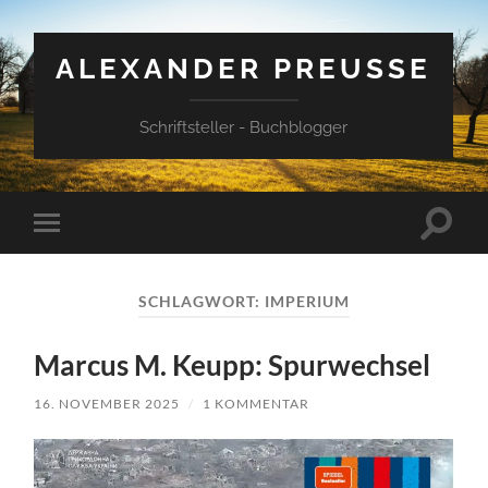
ALEXANDER PREUSSE
Schriftsteller - Buchblogger
Suchfe
Mobile-
ein-/a
Menü
ein-/ausblenden
SCHLAGWORT:
IMPERIUM
Marcus M. Keupp: Spurwechsel
16. NOVEMBER 2025
/
1 KOMMENTAR