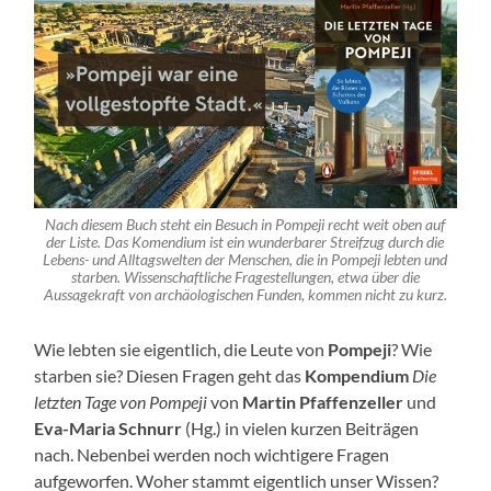
Nach diesem Buch steht ein Besuch in Pompeji recht weit oben auf
der Liste. Das Komendium ist ein wunderbarer Streifzug durch die
Lebens- und Alltagswelten der Menschen, die in Pompeji lebten und
starben. Wissenschaftliche Fragestellungen, etwa über die
Aussagekraft von archäologischen Funden, kommen nicht zu kurz.
Wie lebten sie eigentlich, die Leute von
Pompeji
? Wie
starben sie? Diesen Fragen geht das
Kompendium
Die
letzten Tage von Pompeji
von
Martin Pfaffenzeller
und
Eva-Maria Schnurr
(Hg.) in vielen kurzen Beiträgen
nach. Nebenbei werden noch wichtigere Fragen
aufgeworfen. Woher stammt eigentlich unser Wissen?