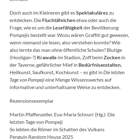
Doch auch im Kleineren gibt es
Spektakuläres
zu
entdecken. Die
Fluchtäfelchen
etwa oder auch die
Frage, wie es um die
Lesefähigkeit
der Bevölkerung
Pompejis bestellt war. Wozu wären Graffiti gut gewesen,
wenn niemand sie lesen, also verstehen konnte? Wie
also lernte das man ohne öffentliche Schulen? Blutige
(Hooligan-?)
Krawalle
im Stadion, Zoff beim
Zocken
in
der Taverne, gefährlicher Mief in
Bedürfnisanstalten
,
Heilkunst, Saufkunst, Kochkunst – es gibt in
Die letzten
Tage von Pompeji
eine Menge Wissenswertes auf
informative und unterhaltsame Weise zu entdecken.
Rezensionsexemplar
Martin Pfaffenzeller, Eva-Maria Schnurr (Hg.): Die
letzten Tage von Pompeji
So lebten die Römer im Schatten des Vulkans
Penguin Random House 2025