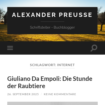
ALEXANDER PREUSSE
Schriftsteller - Buchblogger
Suchfe
Mobile-
ein-/a
Menü
ein-/ausblenden
SCHLAGWORT:
INTERNET
Giuliano Da Empoli: Die Stunde
der Raubtiere
26. SEPTEMBER 2025
/
KEINE KOMMENTARE