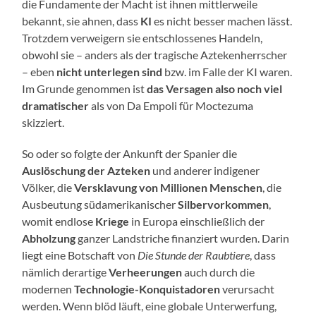
die Fundamente der Macht ist ihnen mittlerweile
bekannt, sie ahnen, dass
KI
es nicht besser machen lässt.
Trotzdem verweigern sie entschlossenes Handeln,
obwohl sie – anders als der tragische Aztekenherrscher
– eben
nicht unterlegen sind
bzw. im Falle der KI waren.
Im Grunde genommen ist
das Versagen also noch viel
dramatischer
als von Da Empoli für Moctezuma
skizziert.
So oder so folgte der Ankunft der Spanier die
Auslöschung der Azteken
und anderer indigener
Völker, die
Versklavung von Millionen Menschen
, die
Ausbeutung südamerikanischer
Silbervorkommen
,
womit endlose
Kriege
in Europa einschließlich der
Abholzung
ganzer Landstriche finanziert wurden. Darin
liegt eine Botschaft von
Die Stunde der Raubtiere
, dass
nämlich derartige
Verheerungen
auch durch die
modernen
Technologie-Konquistadoren
verursacht
werden. Wenn blöd läuft, eine globale Unterwerfung,