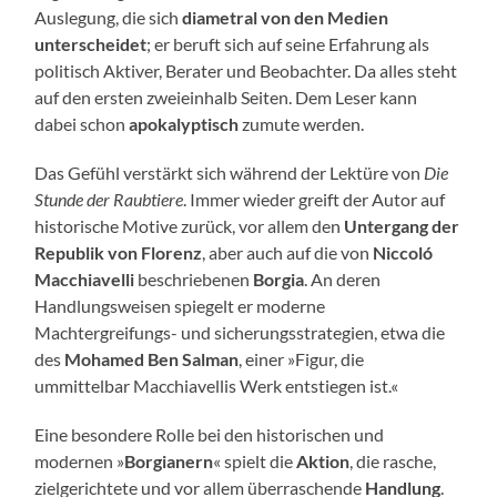
Auslegung, die sich
diametral von den Medien
unterscheidet
; er beruft sich auf seine Erfahrung als
politisch Aktiver, Berater und Beobachter. Da alles steht
auf den ersten zweieinhalb Seiten. Dem Leser kann
dabei schon
apokalyptisch
zumute werden.
Das Gefühl verstärkt sich während der Lektüre von
Die
Stunde der Raubtiere
. Immer wieder greift der Autor auf
historische Motive zurück, vor allem den
Untergang der
Republik von Florenz
, aber auch auf die von
Niccoló
Macchiavelli
beschriebenen
Borgia
. An deren
Handlungsweisen spiegelt er moderne
Machtergreifungs- und sicherungsstrategien, etwa die
des
Mohamed Ben Salman
, einer »Figur, die
ummittelbar Macchiavellis Werk entstiegen ist.«
Eine besondere Rolle bei den historischen und
modernen »
Borgianern
« spielt die
Aktion
, die rasche,
zielgerichtete und vor allem überraschende
Handlung
.