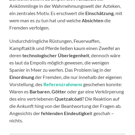
Ankömmlinge in der Wahrnehmungswelt der Azteken,
ein zentrales Motiv. Es erschwert die
Einschätzung
, mit
wem man es zu tun hat und welche
Absichten
die
Fremden verfolgen.
Undurchdringliche Rüstungen, Feuerwaffen,
Kampftaktik und Pferde ließen kaum einen Zweifel an
deren
technologischer Überlegenheit
, dennoch wäre
es laut da Empolis möglich gewesen, die wenigen
Spanier in Meer zu werfen. Das Problem lag in der
Einordnung
der Fremden, die nur innehalb der eigenen
Vorstellung, des
Referenzrahmens
geschehen konnte:
Waren es
Barbaren
,
Götter
oder gar eine Verkörperung
des eins vertriebenen
Quetzalcóatl
? Die Reaktion auf
die Ankunft hing von der Beantwortung der Fragen ab.
Angesichts der
fehlenden Eindeutigkei
t geschah –
nichts.