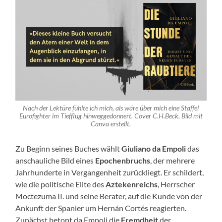
Nach der Lektüre fühlte ich mich, als wäre über mich eine Staffel
Eurofighter im Tiefflug hinweggedonnert. Cover C.H.Beck, Bild mit
Canva erstellt.
Zu Beginn seines Buches wählt
Giuliano da Empoli
das
anschauliche Bild eines
Epochenbruchs
, der mehrere
Jahrhunderte in Vergangenheit zurückliegt. Er schildert,
wie die politische Elite des
Aztekenreichs
, Herrscher
Moctezuma II. und seine Berater, auf die Kunde von der
Ankunft der Spanier um Hernán Cortés reagierten.
Zunächst betont da Empoli die
Fremdheit
der