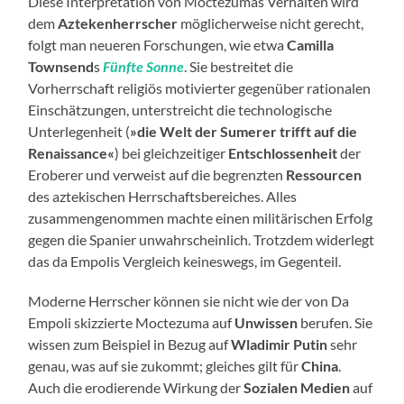
Diese Interpretation von Moctezumas Verhalten wird
dem
Aztekenherrscher
möglicherweise nicht gerecht,
folgt man neueren Forschungen, wie etwa
Camilla
Townsend
s
Fünfte Sonne
. Sie bestreitet die
Vorherrschaft religiös motivierter gegenüber rationalen
Einschätzungen, unterstreicht die technologische
Unterlegenheit (
»die Welt der Sumerer trifft auf die
Renaissance«
) bei gleichzeitiger
Entschlossenheit
der
Eroberer und verweist auf die begrenzten
Ressourcen
des aztekischen Herrschaftsbereiches. Alles
zusammengenommen machte einen militärischen Erfolg
gegen die Spanier unwahrscheinlich. Trotzdem widerlegt
das da Empolis Vergleich keineswegs, im Gegenteil.
Moderne Herrscher können sie nicht wie der von Da
Empoli skizzierte Moctezuma auf
Unwissen
berufen. Sie
wissen zum Beispiel in Bezug auf
Wladimir Putin
sehr
genau, was auf sie zukommt; gleiches gilt für
China
.
Auch die erodierende Wirkung der
Sozialen Medien
auf