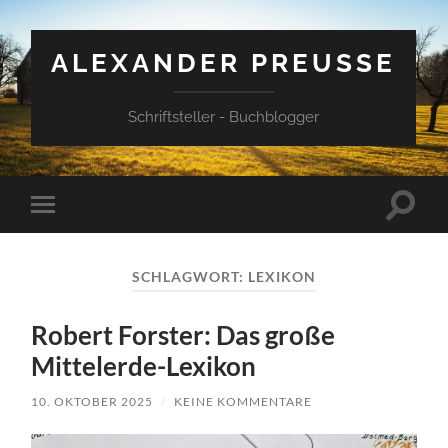
ALEXANDER PREUSSE
Schriftsteller - Buchblogger
Suchfe
Mobile-
ein-/a
Menü
ein-/ausblenden
SCHLAGWORT:
LEXIKON
Robert Forster: Das große
Mittelerde-Lexikon
10. OKTOBER 2025
/
KEINE KOMMENTARE