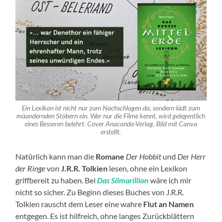
Ein Lexikon ist nicht nur zum Nachschlagen da, sondern lädt zum
mäandernden Stöbern ein. Wer nur die Filme kennt, wird gelegentlich
eines Besseren belehrt. Cover Anaconda-Verlag, Bild mit Canva
erstellt.
Natürlich kann man die
Romane
Der Hobbit
und
Der Herr
der Ringe
von
J.R.R. Tolkien
lesen, ohne ein Lexikon
griffbereit zu haben. Bei
Das Silmarillion
wäre ich mir
nicht so sicher. Zu Beginn dieses Buches von J.R.R.
Tolkien rauscht dem Leser eine wahre
Flut an Namen
entgegen. Es ist hilfreich, ohne langes Zurückblättern