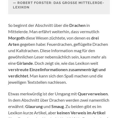
ROBERT FORSTER: DAS GROSSE MITTELERDE-L
EXIKON
So beginnt der Abschnitt über die
Drachen
in
Mittelerde. Man erfährt weiterhin, dass vermutlich
Morgoth
diese Wesen züchtete, von denen es
drei
Arten
gegeben habe: Feuerdrachen, geflügelte Drachen
und Kaltdrachen. Diese Information mag für den
gewöhnlichen Leser nebensächlich sein, kaum mehr als
eine
Girlande
. Doch zeigt sie, wie das Lexikon weit
verstreute Einzelinformationen zusammenträgt und
verdichtet
. Man kann sich den Spaß machen und die
jeweiligen Textstellen nachlesen.
Etwas merkwürdig ist der Umgang mit
Querverweisen
.
In dem Abschnitt über Drachen werden zwei namentlich
erwähnt:
Glaurung
und
Smaug
. Zu beiden gibt es im
Lexikon kurze Artikel, aber
keinen Verweis im Artikel