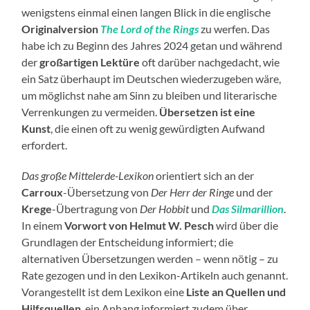
wenigstens einmal einen langen Blick in die englische
Originalversion
The Lord of the Rings
zu werfen. Das
habe ich zu Beginn des Jahres 2024 getan und während
der
großartigen Lektüre
oft darüber nachgedacht, wie
ein Satz überhaupt im Deutschen wiederzugeben wäre,
um möglichst nahe am Sinn zu bleiben und literarische
Verrenkungen zu vermeiden.
Übersetzen ist eine
Kunst
, die einen oft zu wenig gewürdigten Aufwand
erfordert.
Das große Mittelerde-Lexikon
orientiert sich an der
Carroux
-Übersetzung von
Der Herr der Ringe
und der
Krege
-Übertragung von
Der Hobbit
und
Das Silmarillion
.
In einem
Vorwort von Helmut W. Pesch
wird über die
Grundlagen der Entscheidung informiert; die
alternativen Übersetzungen werden – wenn nötig – zu
Rate gezogen und in den Lexikon-Artikeln auch genannt.
Vorangestellt ist dem Lexikon eine
Liste an Quellen und
Hilfsquellen
, ein Anhang informiert zudem über