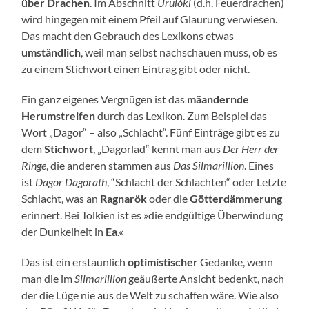
über Drachen
. Im Abschnitt
Urulóki
(d.h. Feuerdrachen)
wird hingegen mit einem Pfeil auf Glaurung verwiesen.
Das macht den Gebrauch des Lexikons etwas
umständlich
, weil man selbst nachschauen muss, ob es
zu einem Stichwort einen Eintrag gibt oder nicht.
Ein ganz eigenes Vergnügen ist das
mäandernde
Herumstreifen
durch das Lexikon. Zum Beispiel das
Wort „Dagor“ – also „Schlacht“. Fünf Einträge gibt es zu
dem
Stichwort
, „Dagorlad“ kennt man aus
Der Herr der
Ringe
, die anderen stammen aus
Das Silmarillion
. Eines
ist
Dagor Dagorath
, “Schlacht der Schlachten“ oder Letzte
Schlacht, was an
Ragnarök
oder die
Götterdämmerung
erinnert. Bei Tolkien ist es »die endgültige Überwindung
der Dunkelheit in
Ea
.«
Das ist ein erstaunlich
optimistischer
Gedanke, wenn
man die im
Silmarillion
geäußerte Ansicht bedenkt, nach
der die Lüge nie aus de Welt zu schaffen wäre. Wie also