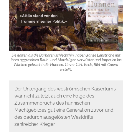
Sie galten als die Barbaren schlechthin, haben ganze Lanstriche mit
ihren aggressiven Raub- und Mordzügen verwüstet und Imperien ins
Wanken gebracht: die Hunnen. Cover C.H. Beck, Bild mit Canva
erstellt.
Der Untergang des weströmischen Kaisertums
war nicht zuletzt auch eine Folge des
Zusammenbruchs des hunnischen
Machtgebildes gut eine Generation zuvor und
des dadurch ausgelösten Westdrifts
zahlreicher Krieger.