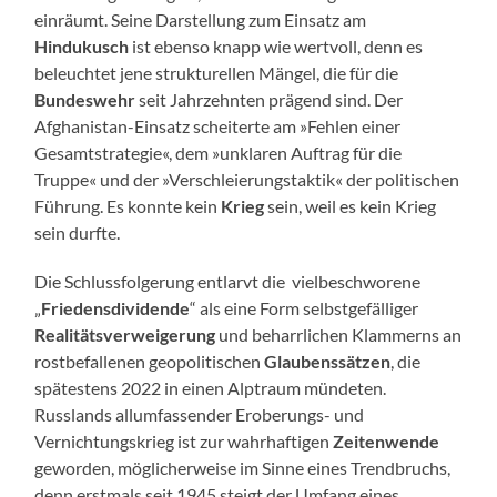
einräumt. Seine Darstellung zum Einsatz am
Hindukusch
ist ebenso knapp wie wertvoll, denn es
beleuchtet jene strukturellen Mängel, die für die
Bundeswehr
seit Jahrzehnten prägend sind. Der
Afghanistan-Einsatz scheiterte am »Fehlen einer
Gesamtstrategie«, dem »unklaren Auftrag für die
Truppe« und der »Verschleierungstaktik« der politischen
Führung. Es konnte kein
Krieg
sein, weil es kein Krieg
sein durfte.
Die Schlussfolgerung entlarvt die vielbeschworene
„
Friedensdividende
“ als eine Form selbstgefälliger
Realitätsverweigerung
und beharrlichen Klammerns an
rostbefallenen geopolitischen
Glaubenssätzen
, die
spätestens 2022 in einen Alptraum mündeten.
Russlands allumfassender Eroberungs- und
Vernichtungskrieg ist zur wahrhaftigen
Zeitenwende
geworden, möglicherweise im Sinne eines Trendbruchs,
denn erstmals seit 1945 steigt der Umfang eines