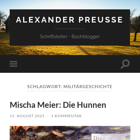
ALEXANDER PREUSSE
Schriftsteller - Buchblogger
Suchfe
Mobile-
ein-/a
Menü
ein-/ausblenden
SCHLAGWORT:
MILITÄRGESCHICHTE
Mischa Meier: Die Hunnen
15. AUGUST 2025
/
1 KOMMENTAR