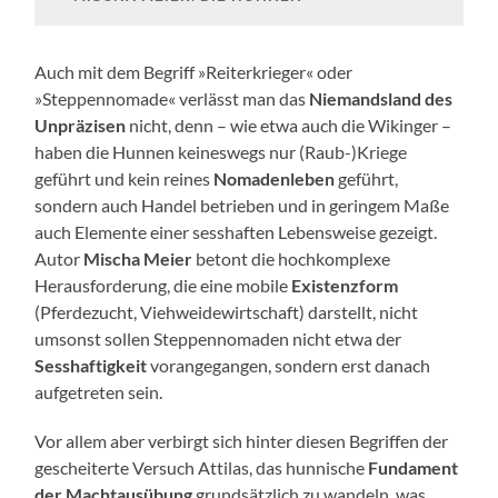
Auch mit dem Begriff »Reiterkrieger« oder
»Steppennomade« verlässt man das
Niemandsland des
Unpräzisen
nicht, denn – wie etwa auch die Wikinger –
haben die Hunnen keineswegs nur (Raub-)Kriege
geführt und kein reines
Nomadenleben
geführt,
sondern auch Handel betrieben und in geringem Maße
auch Elemente einer sesshaften Lebensweise gezeigt.
Autor
Mischa Meier
betont die hochkomplexe
Herausforderung, die eine mobile
Existenzform
(Pferdezucht, Viehweidewirtschaft) darstellt, nicht
umsonst sollen Steppennomaden nicht etwa der
Sesshaftigkeit
vorangegangen, sondern erst danach
aufgetreten sein.
Vor allem aber verbirgt sich hinter diesen Begriffen der
gescheiterte Versuch Attilas, das hunnische
Fundament
der Machtausübung
grundsätzlich zu wandeln, was