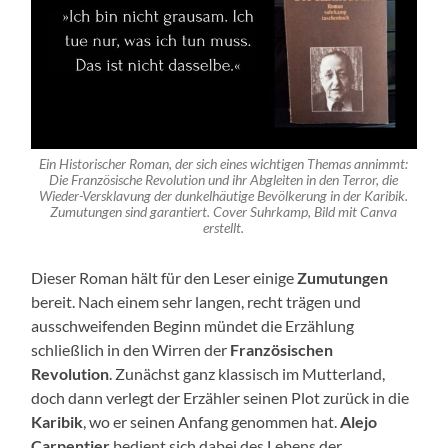
Ein Historischer Roman, der sich eines wichtigen Themas annimmt:
Die Französische Revolution und ihr Abgleiten in den Terror, die
Wieder-Versklavung der dunkelhäutige Bevölkerung in der Karibik.
Zumutungen sind garantiert. Cover Suhrkamp, Bild mit Canva
erstellt.
Dieser Roman hält für den Leser einige
Zumutungen
bereit. Nach einem sehr langen, recht trägen und
ausschweifenden Beginn mündet die Erzählung
schließlich in den Wirren der
Französischen
Revolution
. Zunächst ganz klassisch im Mutterland,
doch dann verlegt der Erzähler seinen Plot zurück in die
Karibik
, wo er seinen Anfang genommen hat.
Alejo
Carpentier
bedient sich dabei des Lebens der