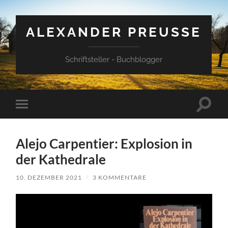
ALEXANDER PREUSSE
Schriftsteller - Buchblogger
Suchfe
Mobile-
ein-/a
Menü
ein-/ausblenden
Alejo Carpentier: Explosion in
der Kathedrale
10. DEZEMBER 2021
/
3 KOMMENTARE