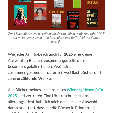
Zwei Sachbücher, zehn erzählende Werke haben es für das Jahr 2025
auf meine ganz subjektive Bestenliste geschafft. Bild mit Canva
erstellt.
Wie jedes Jahr habe ich auch für
2025
eine kleine
Auswahl an Büchern zusammengestellt, die mir
besonders gefallen haben. Zwölf sind
zusammengekommen, darunter zwei
Sachbücher
und
zehn
erzählende Werke
.
Alle Bücher meines Leseprojektes
Wiedergelesen 4 für
2025
sind vertreten. Eine Überraschung ist das
allerdings nicht, habe ich mich doch bei der Auswahl
daran orientiert, dass mir die Bücher in Erinnerung