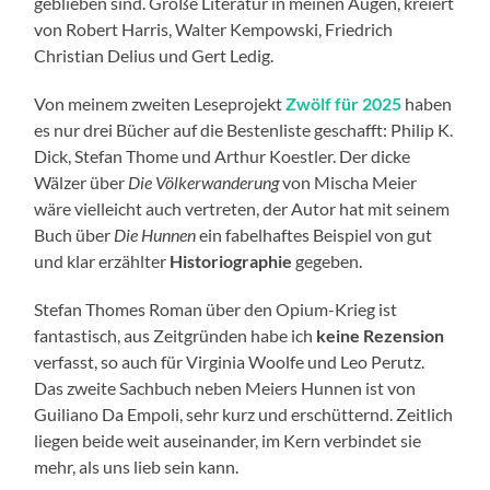
geblieben sind. Große Literatur in meinen Augen, kreiert
von Robert Harris, Walter Kempowski, Friedrich
Christian Delius und Gert Ledig.
Von meinem zweiten Leseprojekt
Zwölf für 2025
haben
es nur drei Bücher auf die Bestenliste geschafft: Philip K.
Dick, Stefan Thome und Arthur Koestler. Der dicke
Wälzer über
Die
Völkerwanderung
von Mischa Meier
wäre vielleicht auch vertreten, der Autor hat mit seinem
Buch über
Die Hunnen
ein fabelhaftes Beispiel von gut
und klar erzählter
Historiographie
gegeben.
Stefan Thomes Roman über den Opium-Krieg ist
fantastisch, aus Zeitgründen habe ich
keine Rezension
verfasst, so auch für Virginia Woolfe und Leo Perutz.
Das zweite Sachbuch neben Meiers Hunnen ist von
Guiliano Da Empoli, sehr kurz und erschütternd. Zeitlich
liegen beide weit auseinander, im Kern verbindet sie
mehr, als uns lieb sein kann.