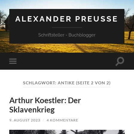
ALEXANDER PREUSSE
Schriftsteller - Buchblogger
Suchfe
Mobile-
ein-/a
Menü
ein-/ausblenden
SCHLAGWORT:
ANTIKE
(SEITE 2 VON 2)
Arthur Koestler: Der
Sklavenkrieg
9. AUGUST 2023
/
4 KOMMENTARE