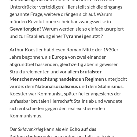
Unterdrücker verteidigen! Hier stellt sich die eingangs
genannte Frage, weitere drängen sich auf. Warum
münden Revolutionen scheinbar zwangsweise in
Gewaltorgien
? Warum werden sie so einfach usurpiert
und zur Etablierung einer
Tyrannei
genutzt ?
Arthur Koestler hat diesen Roman Mitte der 1930er
Jahre begonnen, als Europa von zwei einander
abgrundtief hassenden, gleichzeitig aber in gewissen
Strukturelementen und vor allem
brutalster
Menschenverachtung handelnden Regimen
unterjocht
wurde: dem
Nationalsozialismus
und dem
Stalinismus
.
Koestler war Kommunist, später fiel er angesichts der
unfassbar brutalen Herrschaft Stalins ab und wendete
sich entschieden gegen den real existierenden
Kommunismus.
Der Sklavenkrieg
kann als ein
Echo auf das
Zeitgeschehen
gelesen werden, er stellt auch eine