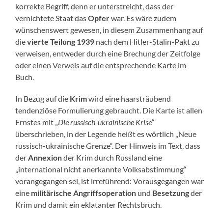
korrekte Begriff, denn er unterstreicht, dass der
vernichtete Staat das
Opfer
war. Es wäre zudem
wünschenswert gewesen, in diesem Zusammenhang auf
die
vierte Teilung 1939
nach dem Hitler-Stalin-Pakt zu
verweisen, entweder durch eine Brechung der Zeitfolge
oder einen Verweis auf die entsprechende Karte im
Buch.
In Bezug auf die
Krim
wird eine haarsträubend
tendenziöse Formulierung gebraucht. Die Karte ist allen
Ernstes mit „
Die russisch-ukrainische Krise
“
überschrieben, in der Legende heißt es wörtlich „Neue
russisch-ukrainische Grenze“. Der Hinweis im Text, dass
der
Annexion
der Krim durch Russland eine
„international nicht anerkannte Volksabstimmung“
vorangegangen sei, ist irreführend: Vorausgegangen war
eine
militärische Angriffsoperation
und
Besetzung
der
Krim und damit ein eklatanter Rechtsbruch.