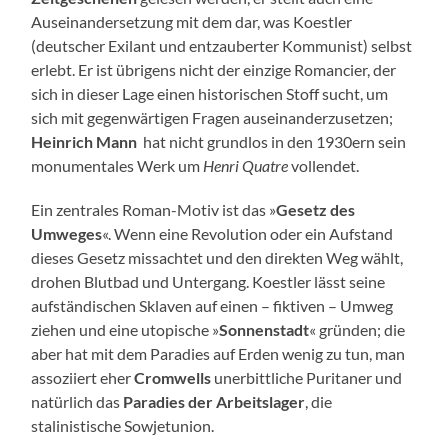
Auseinandersetzung mit dem dar, was Koestler
(deutscher Exilant und entzauberter Kommunist) selbst
erlebt. Er ist übrigens nicht der einzige Romancier, der
sich in dieser Lage einen historischen Stoff sucht, um
sich mit gegenwärtigen Fragen auseinanderzusetzen;
Heinrich Mann
hat nicht grundlos in den 1930ern sein
monumentales Werk um
Henri Quatre
vollendet.
Ein zentrales Roman-Motiv ist das »
Gesetz des
Umweges
«. Wenn eine Revolution oder ein Aufstand
dieses Gesetz missachtet und den direkten Weg wählt,
drohen Blutbad und Untergang. Koestler lässt seine
aufständischen Sklaven auf einen – fiktiven – Umweg
ziehen und eine utopische »
Sonnenstadt
« gründen; die
aber hat mit dem Paradies auf Erden wenig zu tun, man
assoziiert eher
Cromwells
unerbittliche Puritaner und
natürlich das
Paradies der Arbeitslager
, die
stalinistische Sowjetunion.