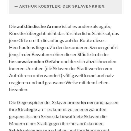
ARTHUR KOESTLER: DER SKLAVENKRIEG
Die
aufständische Armee
ist alles andere als »gut«,
Koestler übergeht nicht das fürchterliche Schicksal, das
jene Orte ereilt, die anfangs auf der Route dieses
Heerhaufens liegen. Zu den besonderen Szenen gehört
jene, in der Bewohner einer dieser Städte trotz der
heranwalzenden Gefahr
und der sich abzeichnenden
inneren Unruhen (die Sklaven der Stadt werden von
Aufrührern unterwandert) völlig weltfremd und naiv
reagieren und auf grausame Weise mit dem Leben
bezahlen.
Die Gegenspieler der Sklavenarmee
lernen
und passen
ihre
Strategie
an – es kommt zu jener erwähnten
gespenstischen Szene, da bewaffnete Sklaven die
Mauern einer Stadt gegen ihre heranrückenden
Schicksalsgenossen
erheben und ihre Herren und