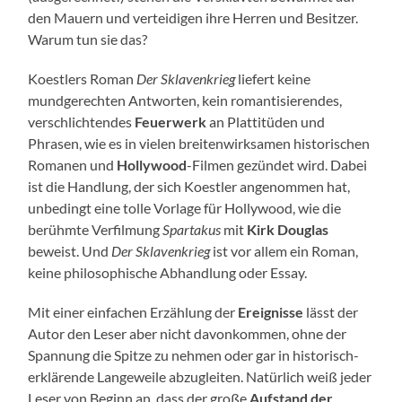
den Mauern und verteidigen ihre Herren und Besitzer.
Warum tun sie das?
Koestlers Roman
Der Sklavenkrieg
liefert keine
mundgerechten Antworten, kein romantisierendes,
verschlichtendes
Feuerwerk
an Plattitüden und
Phrasen, wie es in vielen breitenwirksamen historischen
Romanen und
Hollywood
-Filmen gezündet wird. Dabei
ist die Handlung, der sich Koestler angenommen hat,
unbedingt eine tolle Vorlage für Hollywood, wie die
berühmte Verfilmung
Spartakus
mit
Kirk Douglas
beweist. Und
Der Sklavenkrieg
ist vor allem ein Roman,
keine philosophische Abhandlung oder Essay.
Mit einer einfachen Erzählung der
Ereignisse
lässt der
Autor den Leser aber nicht davonkommen, ohne der
Spannung die Spitze zu nehmen oder gar in historisch-
erklärende Langeweile abzugleiten. Natürlich weiß jeder
Leser von Beginn an, dass der große
Aufstand der