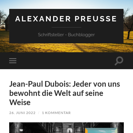
ALEXANDER PREUSSE
Schriftsteller - Buchblogger
Suchfe
Mobile-
ein-/a
Menü
ein-/ausblenden
Jean-Paul Dubois: Jeder von uns
bewohnt die Welt auf seine
Weise
26. JUNI 2022
/
1 KOMMENTAR