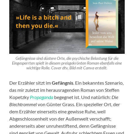
Gefängnisse sind düstere Orte, die psychische Belastung für die
Eingesperrten spielt in diesem preisgekrönten Roman ebenfalls eine
wichtige Rolle. Cover dtv, Bild mit Canva erstellt.
Der Erzähler sitzt im
Gefängnis
. Ein bekanntes Szenario,
das mir zuletzt im herausragenden Roman von Steffen
Kopetzky
Propaganda
begegnet ist. Und natürlich:
Die
Blechtrommel
von Günter Grass. Ein spezieller Ort, der
dem Erzähler einerseits eine gewisse Ruhe, weil
Abgeschlossenheit von der Außenwelt verschafft;
andererseits aber unruhestiftend, denn Gefängnisse
sind geprägt von Gewalt, Aufruhr, schlechtem Essen und