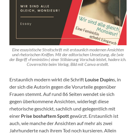
Eine essayistische Streitschrift mit erstaunlich modernen Ansichten
und rhetorischen Kniffen. Mit der editorischen Umsetzung, die (wie
der Begriff »Feministin«) einer Stilisierung Vorschub leistet, hadere ich.
Coverrechte beim Verlag, Bild mit Canva erstellt.
Erstaunlich modern wirkt die Schrift
Louise Dupin
s, in
der sich die Autorin gegen die Vorurteile gegenüber
Frauen stemmt. Auf rund 86 Seiten wendet sie sich
gegen überkommene Ansichten, widerlegt diese
rhetorische geschickt, sachlich und gelegentlich mit
einer
Prise boshaftem Spott
gewürzt. Erstaunlich ist
auch, wie manche der Ansichten auf mehr als zwei
Jahrhunderte nach ihrem Tod noch kursieren. Allein