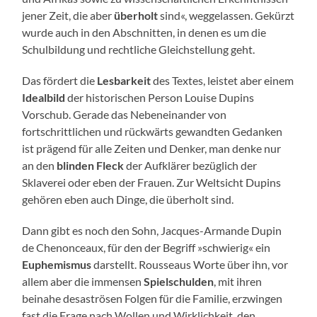
jener Zeit, die aber
überholt
sind«, weggelassen. Gekürzt
wurde auch in den Abschnitten, in denen es um die
Schulbildung und rechtliche Gleichstellung geht.
Das fördert die
Lesbarkeit
des Textes, leistet aber einem
Idealbild
der historischen Person Louise Dupins
Vorschub. Gerade das Nebeneinander von
fortschrittlichen und rückwärts gewandten Gedanken
ist prägend für alle Zeiten und Denker, man denke nur
an den
blinden Fleck
der Aufklärer bezüglich der
Sklaverei oder eben der Frauen. Zur Weltsicht Dupins
gehören eben auch Dinge, die überholt sind.
Dann gibt es noch den Sohn, Jacques-Armande Dupin
de Chenonceaux, für den der Begriff »schwierig« ein
Euphemismus
darstellt. Rousseaus Worte über ihn, vor
allem aber die immensen
Spielschulden
, mit ihren
beinahe desaströsen Folgen für die Familie, erzwingen
fast die Frage nach Wollen und Wirklichkeit, den