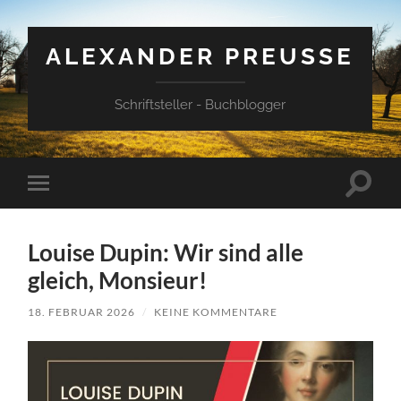
ALEXANDER PREUSSE
Schriftsteller - Buchblogger
Suchfe
Mobile-
ein-/a
Menü
ein-/ausblenden
Louise Dupin: Wir sind alle
gleich, Monsieur!
18. FEBRUAR 2026
/
KEINE KOMMENTARE