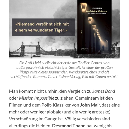
Ein Anti-Held, vielleicht der erste des Thriller-Genres, von
außergewöhnlich vielschichtiger Gestalt, ist einer der großen
Pluspunkte dieses spannenden, wendungsreichen und oft
verblüffenden Romans. Cover Elsinor-Verlag, Bild mit Canva erstellt.
Man kommt nicht umhin, den Vergleich zu
James Bond
oder
Mission Impossible
zu ziehen. Gemeinsam ist den
Filmen und dem Polit-Klassiker von
John Mai
r, dass eine
mehr oder weniger globale (und ein wenig groteske)
Verschwörung im Gange ist. Völlig verschieden sind
allerdings die Helden,
Desmond Thane
hat wenig bis