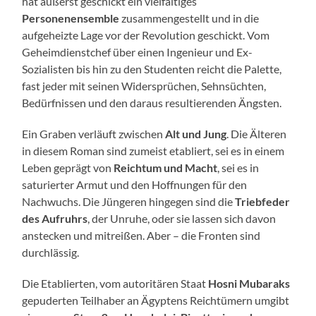
hat äußerst geschickt ein vielfältiges
Personenensemble
zusammengestellt und in die
aufgeheizte Lage vor der Revolution geschickt. Vom
Geheimdienstchef über einen Ingenieur und Ex-
Sozialisten bis hin zu den Studenten reicht die Palette,
fast jeder mit seinen Widersprüchen, Sehnsüchten,
Bedürfnissen und den daraus resultierenden Ängsten.
Ein Graben verläuft zwischen
Alt und Jung
. Die Älteren
in diesem Roman sind zumeist etabliert, sei es in einem
Leben geprägt von
Reichtum und Macht
, sei es in
saturierter Armut und den Hoffnungen für den
Nachwuchs. Die Jüngeren hingegen sind die
Triebfeder
des Aufruhrs
, der Unruhe, oder sie lassen sich davon
anstecken und mitreißen. Aber – die Fronten sind
durchlässig.
Die Etablierten, vom autoritären Staat
Hosni Mubaraks
gepuderten Teilhaber an Ägyptens Reichtümern umgibt