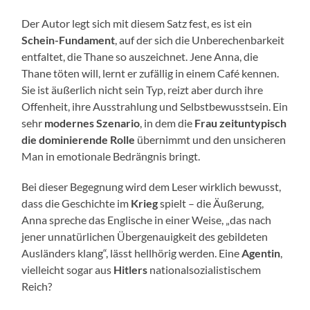
Der Autor legt sich mit diesem Satz fest, es ist ein
Schein-Fundament
, auf der sich die Unberechenbarkeit
entfaltet, die Thane so auszeichnet. Jene Anna, die
Thane töten will, lernt er zufällig in einem Café kennen.
Sie ist äußerlich nicht sein Typ, reizt aber durch ihre
Offenheit, ihre Ausstrahlung und Selbstbewusstsein. Ein
sehr
modernes Szenario
, in dem die
Frau zeituntypisch
die dominierende Rolle
übernimmt und den unsicheren
Man in emotionale Bedrängnis bringt.
Bei dieser Begegnung wird dem Leser wirklich bewusst,
dass die Geschichte im
Krieg
spielt – die Äußerung,
Anna spreche das Englische in einer Weise, „das nach
jener unnatürlichen Übergenauigkeit des gebildeten
Ausländers klang“, lässt hellhörig werden. Eine
Agentin
,
vielleicht sogar aus
Hitlers
nationalsozialistischem
Reich?