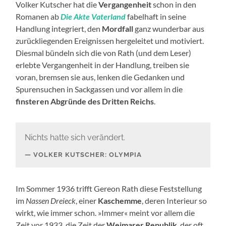
Volker Kutscher hat die
Vergangenheit
schon in den
Romanen ab
Die Akte Vaterland
fabelhaft in seine
Handlung integriert, den
Mordfall
ganz wunderbar aus
zurückliegenden Ereignissen hergeleitet und motiviert.
Diesmal bündeln sich die von Rath (und dem Leser)
erlebte Vergangenheit in der Handlung, treiben sie
voran, bremsen sie aus, lenken die Gedanken und
Spurensuchen in Sackgassen und vor allem in die
finsteren Abgründe des Dritten Reichs
.
Nichts hatte sich verändert.
VOLKER KUTSCHER: OLYMPIA
Im Sommer 1936 trifft Gereon Rath diese Feststellung
im
Nassen Dreieck
, einer
Kaschemme
, deren Interieur so
wirkt, wie immer schon. »Immer« meint vor allem die
Zeit vor 1933, die Zeit der
Weimarer Republik
, der oft