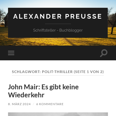
ALEXANDER PREUSSE
Schriftsteller - Buchblogger
Suchfe
Mobile-
ein-/a
Menü
ein-/ausblenden
SCHLAGWORT:
POLIT-THRILLER
(SEITE 1 VON 2)
John Mair: Es gibt keine
Wiederkehr
8. MÄRZ 2024
/
6 KOMMENTARE