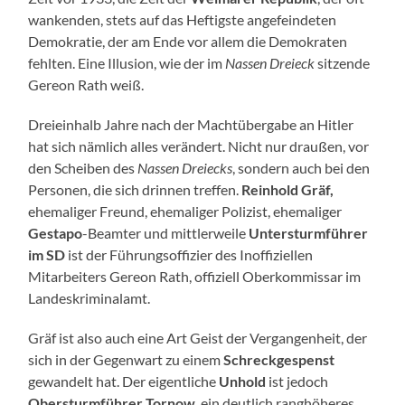
wankenden, stets auf das Heftigste angefeindeten
Demokratie, der am Ende vor allem die Demokraten
fehlten. Eine Illusion, wie der im
Nassen Dreieck
sitzende
Gereon Rath weiß.
Dreieinhalb Jahre nach der Machtübergabe an Hitler
hat sich nämlich alles verändert. Nicht nur draußen, vor
den Scheiben des
Nassen Dreiecks
, sondern auch bei den
Personen, die sich drinnen treffen.
Reinhold Gräf,
ehemaliger Freund, ehemaliger Polizist, ehemaliger
Gestapo
-Beamter und mittlerweile
Untersturmführer
im SD
ist der Führungsoffizier des Inoffiziellen
Mitarbeiters Gereon Rath, offiziell Oberkommissar im
Landeskriminalamt.
Gräf ist also auch eine Art Geist der Vergangenheit, der
sich in der Gegenwart zu einem
Schreckgespenst
gewandelt hat. Der eigentliche
Unhold
ist jedoch
Obersturmführer Tornow
, ein deutlich ranghöheres