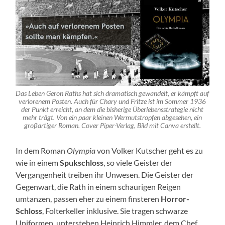
Das Leben Geron Raths hat sich dramatisch gewandelt, er kämpft auf
verlorenem Posten. Auch für Chary und Fritze ist im Sommer 1936
der Punkt erreicht, an dem die bisherige Überlebensstrategie nicht
mehr trägt. Von ein paar kleinen Wermutstropfen abgesehen, ein
großartiger Roman. Cover Piper-Verlag, Bild mit Canva erstellt.
In dem Roman
Olympia
von Volker Kutscher geht es zu
wie in einem
Spukschloss
, so viele Geister der
Vergangenheit treiben ihr Unwesen. Die Geister der
Gegenwart, die Rath in einem schaurigen Reigen
umtanzen, passen eher zu einem finsteren
Horror-
Schloss
, Folterkeller inklusive. Sie tragen schwarze
Uniformen, unterstehen Heinrich Himmler, dem Chef