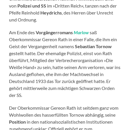
von
Polizei und SS
im »Dritten Reich«, tanzen nach der
Pfeife Reinhold
Heydrichs
, des Herren über Unrecht
und Ordnung.
Am Ende des
Vorgängerromans
Marlow
saß
Oberkommissar Gereon Rath in einer Falle, die ihm ein
Geist der Vergangenheit namens
Sebastian Tornow
gestellt hatte. Der ehemalige Polizist, einst von Rath
überführt, Mitglied der Verbrecherorganisation »Die
Weiße Hand« zu sein, hatte seinen Arm verloren, war ins
Ausland geflohen, ehe ihm der Machtwechsel in
Deutschland 1933 das Tor zurück geöffnet hatte. Er
gehört mittlerweile zum mächtigen Schwarzen Orden
der SS.
Der Oberkommissar Gereon Rath ist seitdem ganz vom
Wohlwollen des hasserfüllten Tornow abhängig, seine
Position
in den nationalsozialistischen Institutionen
zunehmend unklar: Offiziell gehört er zum