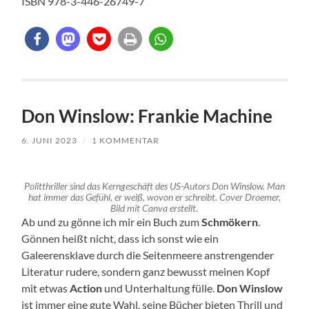
ISBN 978-3-446-26749-7
Don Winslow: Frankie Machine
6. JUNI 2023
/
1 KOMMENTAR
Politthriller sind das Kerngeschäft des US-Autors Don Winslow. Man
hat immer das Gefühl, er weiß, wovon er schreibt. Cover Droemer,
Bild mit Canva erstellt.
Ab und zu gönne ich mir ein Buch zum
Schmökern
.
Gönnen heißt nicht, dass ich sonst wie ein
Galeerensklave durch die Seitenmeere anstrengender
Literatur rudere, sondern ganz bewusst meinen Kopf
mit etwas
Action
und Unterhaltung fülle.
Don Winslow
ist immer eine gute Wahl, seine Bücher bieten Thrill und