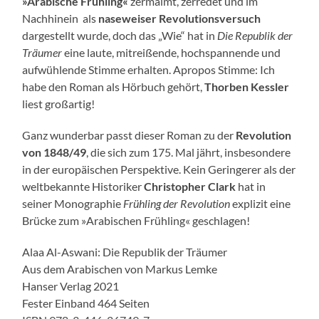
»Arabische Frühling«
zermalmt, zerredet und im
Nachhinein als
naseweiser Revolutionsversuch
dargestellt wurde, doch das „Wie“ hat in
Die Republik der
Träumer
eine laute, mitreißende, hochspannende und
aufwühlende Stimme erhalten. Apropos Stimme: Ich
habe den Roman als Hörbuch gehört,
Thorben Kessler
liest großartig!
Ganz wunderbar passt dieser Roman zu der
Revolution
von 1848/49
, die sich zum 175. Mal jährt, insbesondere
in der europäischen Perspektive. Kein Geringerer als der
weltbekannte Historiker
Christopher Clark
hat in
seiner Monographie
Frühling der Revolution
explizit eine
Brücke zum »Arabischen Frühling« geschlagen!
Alaa Al-Aswani: Die Republik der Träumer
Aus dem Arabischen von Markus Lemke
Hanser Verlag 2021
Fester Einband 464 Seiten