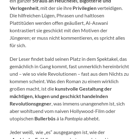
ein ganzer
Strauß an Heuchelei, Bigotterie und
Verlogenheit
, mit der sie ihre
Privilegien
verteidigen.
Die hilfreichen Lügen, Phrasen und haltlosen
Plattitüden werden offen geäußert, Al-Aswani
kontrastiert sie geschickt mit den Motiven der
Jüngeren; er muss nicht kommentieren, es spricht alles
für sich.
Der Leser findet bald seinen Platz in dem Spektakel, das
gemächlich in Gang kommt, fast unmerklich hereinbricht
und – wie so viele Revolutionen – fast aus dem Nichts zu
kommen scheint. Was den Roman zu einem wirklich
großen macht, ist die
kunstvolle Gestaltung der
mächtigen, klugen und geschickt handelnden
Revolutionsgegner
, was immens unangenehm ist, sich
aber wohltuend vom naiven Hollywood-Film oder
utopischen
Bullerbüs
á la
Pantopia
abhebt.
Jeder weiß, wie „es“ ausgegangen ist, wie der