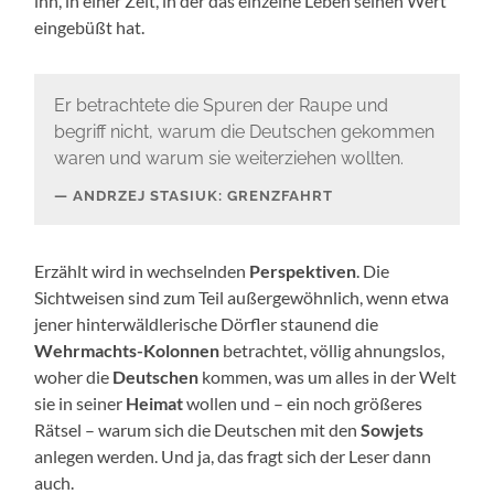
ihn, in einer Zeit, in der das einzelne Leben seinen Wert
eingebüßt hat.
Er betrachtete die Spuren der Raupe und
begriff nicht, warum die Deutschen gekommen
waren und warum sie weiterziehen wollten.
ANDRZEJ STASIUK: GRENZFAHRT
Erzählt wird in wechselnden
Perspektiven
. Die
Sichtweisen sind zum Teil außergewöhnlich, wenn etwa
jener hinterwäldlerische Dörfler staunend die
Wehrmachts-Kolonnen
betrachtet, völlig ahnungslos,
woher die
Deutschen
kommen, was um alles in der Welt
sie in seiner
Heimat
wollen und – ein noch größeres
Rätsel – warum sich die Deutschen mit den
Sowjets
anlegen werden. Und ja, das fragt sich der Leser dann
auch.