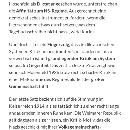
Hosenfeld als
Diktat
angesehen wurde, unterstreichen
die
Affinität zum NS-Regime
. Ausgerechnet eine
demokratisches Instrument zu fordern, wenn die
Herrschenden etwas durchsetzen, was dem
Tagebuchschreiber nicht passt, wirkt kurios.
Und doch ist es ein
Fingerzeig
, dass in diktatorischen
Systemen Kritik an bestimmten Umständen nicht zu
verwechseln ist
mit grundlegender Kritik am System
selbst. Im Gegenteil: Das zeitlich letzte Zitat zeigt, wie
sehr sich Hosenfeld 1936 trotz recht scharfer Kritik an
einer Maßnahme des Regimes als Teil der großen
Gemeinschaft
fühlt.
Der letzte Satz bezieht sich auf die Stimmung im
Kaiserreich 1914
, als es tatsächlich zu einer recht lange
andauernden inneren Ruhe kam. Die Weimarer Republik
galt dagegen als
zerrissen
, ein Kritik-Motiv, das die
Nazis geschickt mit ihrer
Volksgemeinschafts-