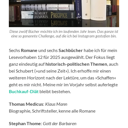
Diese zwölf Bücher möchte ich im laufenden Jahr lesen. Das ganze ist
eine so genannte Challenge, auf die ich bei Instagram gestoßen bin.
Sechs
Romane
und sechs
Sachbücher
habe ich für mein
Lesevorhaben 12 für 2025 ausgewählt. Der Fokus liegt
ganz eindeutig auf
historisch-politischen Themen
, auch
bei Schubert (»und seine Zeit«). Ich erhoffe mir einen
weiteren Horizont nach der Lektüre, um das »Schaffen«
geht es mir nicht. Meine mir im Vorjahr selbst auferlegte
Buchkauf-Diät
bleibt bestehen.
Thomas Medicus
:
Klaus Mann
Biographie, Schriftsteller, kenne alle Romane
Stephan Thome
:
Gott der Barbaren