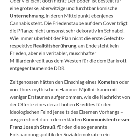
Oder vielleicht doch nicht? Der Boden ist bestellt für
eine groteske, aberwitzige und furchtbar komische
Unternehmung
, in deren Mittelpunkt ebenjenes
Cannabis steht. Die Friedenstaube auf dem Cover trägt
die Pflanze nicht umsonst sehr dekorativ im Schnabel.
Wie immer überlebt der Plan nicht die erste Gefechts-
respektive
Realitätsberührung
, am Ende steht kein
Frieden, aber ein veritabler, rauschhafter
Milliardenkredit aus dem Westen für die dem Bankrott
entgegentaumelnde DDR.
Zeitgenossen hätten den Einschlag eines
Kometen
oder
von Thors mythischem Hammer Mjöllnir kaum mit
weniger Erstaunen aufgenommen, wie die Nachricht von
der Offerte eines derart hohen
Kredites
für den
ideologischen Feind jenseits des Eisernen Vorhangs –
ausgerechnet durch den erklärten
Kommunistenfresser
Franz Joseph Strauß
, für den die so genannte
Entspannungspolitik der Sozialdemokraten ein