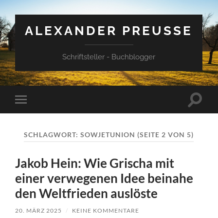
ALEXANDER PREUSSE
Schriftsteller - Buchblogger
Suchfe
Mobile-
ein-/a
Menü
ein-/ausblenden
SCHLAGWORT:
SOWJETUNION
(SEITE 2 VON 5)
Jakob Hein: Wie Grischa mit
einer verwegenen Idee beinahe
den Weltfrieden auslöste
20. MÄRZ 2025
/
KEINE KOMMENTARE