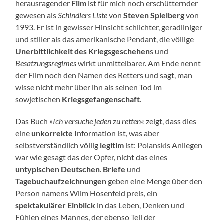
herausragender
Film
ist für mich noch erschütternder
gewesen als
Schindlers Liste
von
Steven Spielberg
von
1993. Er ist in gewisser Hinsicht schlichter, geradliniger
und stiller als das amerikanische Pendant, die völlige
Unerbittlichkeit des Kriegsgeschehen
s und
Besatzungsregimes
wirkt unmittelbarer. Am Ende nennt
der Film noch den Namen des Retters und sagt, man
wisse nicht mehr über ihn als seinen Tod im
sowjetischen
Kriegsgefangenschaft
.
Das Buch
»Ich versuche jeden zu retten«
zeigt, dass dies
eine
unkorrekte
Information ist, was aber
selbstverständlich völlig
legitim
ist: Polanskis Anliegen
war wie gesagt das der Opfer, nicht das eines
untypischen Deutschen
.
Briefe
und
Tagebuchaufzeichnungen
geben eine Menge über den
Person namens Wilm Hosenfeld preis, ein
spektakulärer Einblick
in das Leben, Denken und
Fühlen eines Mannes, der ebenso Teil der