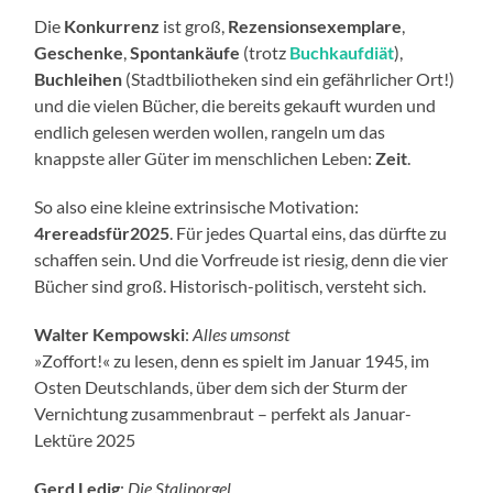
Die
Konkurrenz
ist groß,
Rezensionsexemplare
,
Geschenke
,
Spontankäufe
(trotz
Buchkaufdiät
),
Buchleihen
(Stadtbiliotheken sind ein gefährlicher Ort!)
und die vielen Bücher, die bereits gekauft wurden und
endlich gelesen werden wollen, rangeln um das
knappste aller Güter im menschlichen Leben:
Zeit
.
So also eine kleine extrinsische Motivation:
4rereadsfür2025
. Für jedes Quartal eins, das dürfte zu
schaffen sein. Und die Vorfreude ist riesig, denn die vier
Bücher sind groß. Historisch-politisch, versteht sich.
Walter Kempowski
:
Alles umsonst
»Zoffort!« zu lesen, denn es spielt im Januar 1945, im
Osten Deutschlands, über dem sich der Sturm der
Vernichtung zusammenbraut – perfekt als Januar-
Lektüre 2025
Gerd Ledig
:
Die Stalinorgel