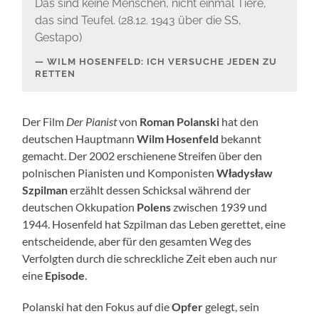
Das sind keine Menschen, nicht einmal Tiere,
das sind Teufel. (28.12. 1943 über die SS,
Gestapo)
WILM HOSENFELD: ICH VERSUCHE JEDEN ZU
RETTEN
Der Film
Der Pianist
von
Roman Polanski
hat den
deutschen Hauptmann
Wilm Hosenfeld
bekannt
gemacht. Der 2002 erschienene Streifen über den
polnischen Pianisten und Komponisten
Władysław
Szpilman
erzählt dessen Schicksal während der
deutschen Okkupation
Polens
zwischen 1939 und
1944. Hosenfeld hat Szpilman das Leben gerettet, eine
entscheidende, aber für den gesamten Weg des
Verfolgten durch die schreckliche Zeit eben auch nur
eine
Episode
.
Polanski hat den Fokus auf die
Opfer
gelegt, sein