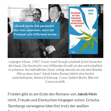
Leipziger Messe, 1987, Franz-Josef Strauß schüttelt Erich Honecker
die Hand. Die Nachricht vom Milliarden-Kredit an den wirtschaftlich
in schwerer See befindlichen Staat schlug damals ein wie eine Bombe.
Wie es dazu kam? Jakob Heins Roman bietet eine höchst
unterhaltsame, heitere Erklärung. Cover Galiani Berlin, Bild mit
Canva erstellt.
Frieden gibt es am Ende des Romans von
Jakob Hein
nicht, Freude und Eierkuchen hingegen schon. Grischa
Tannbergs verwegene Idee löst trotz der weißen