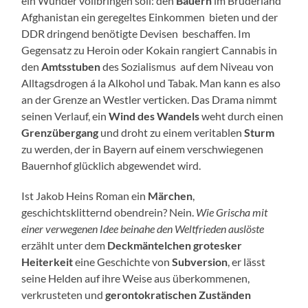
ein Wunder vollbringen soll: den
Bauern
im Bruderland
Afghanistan ein geregeltes Einkommen bieten und der
DDR dringend benötigte Devisen beschaffen. Im
Gegensatz zu Heroin oder Kokain rangiert Cannabis in
den
Amtsstuben
des Sozialismus auf dem Niveau von
Alltagsdrogen á la Alkohol und Tabak. Man kann es also
an der Grenze an Westler verticken. Das Drama nimmt
seinen Verlauf, ein
Wind des Wandels
weht durch einen
Grenzübergang
und droht zu einem veritablen
Sturm
zu werden, der in Bayern auf einem verschwiegenen
Bauernhof glücklich abgewendet wird.
Ist Jakob Heins Roman ein
Märchen
,
geschichtsklitternd obendrein? Nein.
Wie Grischa mit
einer verwegenen Idee beinahe den Weltfrieden auslöste
erzählt unter dem
Deckmäntelchen grotesker
Heiterkeit
eine Geschichte von
Subversion
, er lässt
seine Helden auf ihre Weise aus überkommenen,
verkrusteten und
gerontokratischen Zuständen