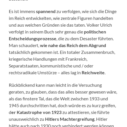
Es ist immens
spannend
zu verfolgen, wie sich die Dinge
im Reich entwickelten, wie zentrale Figuren handelten
und aus welchen Gründen sie das taten. Volker Ulrich
verfolgt in seinem Buch sehr genau die
politischen
Entscheidungsprozesse
, die zu dem Desaster führten.
Man schaudert,
wie nahe das Reich dem Abgrund
tatsächlich gekommen ist. Ein totaler Zusammenbruch,
kriegerische Handlungen mit Frankreich,
Separatstaaten, kommunistische und / oder
rechtsradikale Umstürze – alles lag in
Reichweite
.
Rückblickend kann man leicht in die Versuchung
geraten, zu glauben, dass das alles besser gewesen wäre,
als das finstere Tal, das die Welt zwischen 1933 und
1945 durchschritten hat, doch würde es zu kurz greifen,
d
er Katastrophe von 1923
zu attestieren, sie führte
unausweichlich zu
Hitlers Machtergreifung
. Hitler
hätte auch nach 1930 noch verhindert werden können,