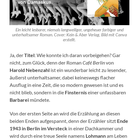
Ein leicht lesbarer, niemals langweiliger, ungeheuer farbiger und
unterhaltsamer Roman. Cover: Kein & Aber Verlag, Bild mit Canva
erstellt.
Ja, der
Titel
: Wie konnte ich daran vorbeigehen? Gar
nicht, zum Glück, denn der Roman
Café Berlin
von
Harold Nebenzahl
ist ein wunderbar leicht zu lesender,
äußerst unterhaltsamer, dabei keineswegs flacher
Ausflug in eine Zeit, die so modern gewesen ist und es
nicht blieb, sondern in die
Finsternis
einer unfassbaren
Barbarei
mündete.
Von der ersten Seite an wird die Erzählung an diesen
beiden Enden aufgespannt, denn der Erzähler sitzt
Ende
1943 in Berlin im Versteck
in einer Dachkammer und
wird durch eine treue Seele namens
Lohmann
am Leben