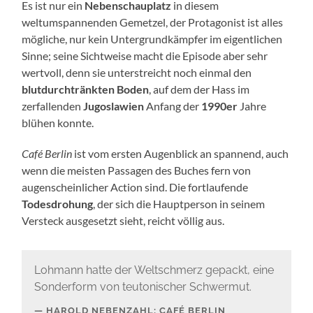
Es ist nur ein
Nebenschauplatz
in diesem
weltumspannenden Gemetzel, der Protagonist ist alles
mögliche, nur kein Untergrundkämpfer im eigentlichen
Sinne; seine Sichtweise macht die Episode aber sehr
wertvoll, denn sie unterstreicht noch einmal den
blutdurchtränkten Boden
, auf dem der Hass im
zerfallenden
Jugoslawien
Anfang der
1990er
Jahre
blühen konnte.
Café Berlin
ist vom ersten Augenblick an spannend, auch
wenn die meisten Passagen des Buches fern von
augenscheinlicher Action sind. Die fortlaufende
Todesdrohung
, der sich die Hauptperson in seinem
Versteck ausgesetzt sieht, reicht völlig aus.
Lohmann hatte der Weltschmerz gepackt, eine
Sonderform von teutonischer Schwermut.
HAROLD NEBENZAHL: CAFÉ BERLIN