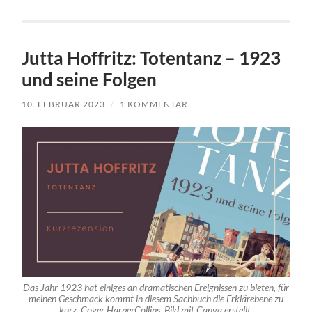
Jutta Hoffritz: Totentanz – 1923
und seine Folgen
10. FEBRUAR 2023
/
1 KOMMENTAR
Das Jahr 1923 hat einiges an dramatischen Ereignissen zu bieten, für
meinen Geschmack kommt in diesem Sachbuch die Erklärebene zu
kurz. Cover HarperCollins, Bild mit Canva erstellt.