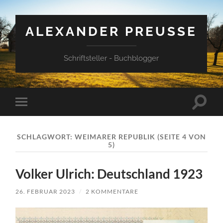
ALEXANDER PREUSSE
Schriftsteller - Buchblogger
Suchfe
Mobile-
ein-/a
Menü
ein-/ausblenden
SCHLAGWORT:
WEIMARER REPUBLIK
(SEITE 4 VON
5)
Volker Ulrich: Deutschland 1923
26. FEBRUAR 2023
/
2 KOMMENTARE