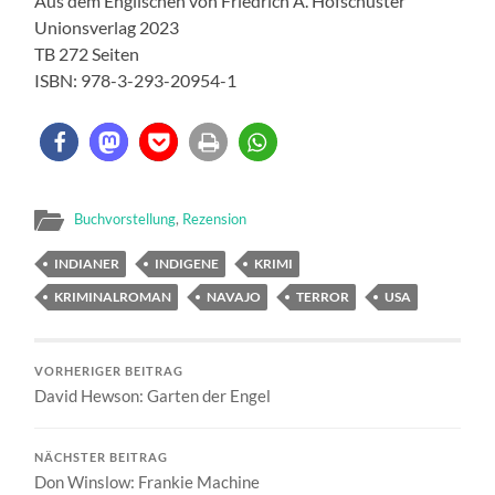
Aus dem Englischen von Friedrich A. Hofschuster
Unionsverlag 2023
TB 272 Seiten
ISBN: 978-3-293-20954-1
Buchvorstellung
,
Rezension
INDIANER
INDIGENE
KRIMI
KRIMINALROMAN
NAVAJO
TERROR
USA
VORHERIGER BEITRAG
David Hewson: Garten der Engel
NÄCHSTER BEITRAG
Don Winslow: Frankie Machine