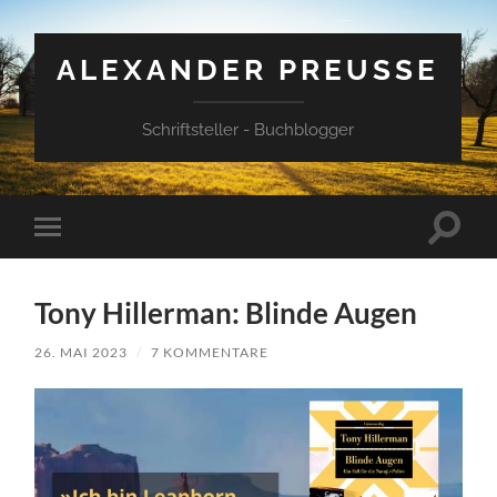
ALEXANDER PREUSSE
Schriftsteller - Buchblogger
Suchfe
Mobile-
ein-/a
Menü
ein-/ausblenden
Tony Hillerman: Blinde Augen
26. MAI 2023
/
7 KOMMENTARE