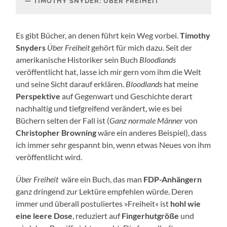
TIMOTHY SNYDER: ÜBER FREIHEIT
Es gibt Bücher, an denen führt kein Weg vorbei.
Timothy
Snyders
Über Freiheit
gehört für mich dazu. Seit der
amerikanische Historiker sein Buch
Bloodlands
veröffentlicht hat, lasse ich mir gern vom ihm die Welt
und seine Sicht darauf erklären.
Bloodlands
hat meine
Perspektive
auf Gegenwart und Geschichte derart
nachhaltig und tiefgreifend verändert, wie es bei
Büchern selten der Fall ist (
Ganz normale Männer
von
Christopher Browning
wäre ein anderes Beispiel), dass
ich immer sehr gespannt bin, wenn etwas Neues von ihm
veröffentlicht wird.
Über Freiheit
wäre ein Buch, das man
FDP-Anhängern
ganz dringend zur Lektüre empfehlen würde. Deren
immer und überall postuliertes »Freiheit« ist
hohl wie
eine leere Dose
, reduziert auf
Fingerhutgröße
und