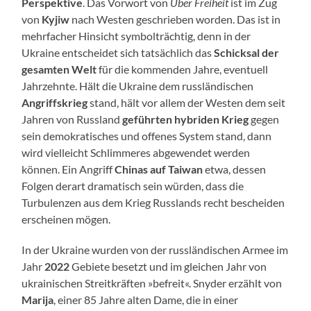
Perspektive
. Das Vorwort von
Über Freiheit
ist im Zug
von
Kyjiw
nach Westen geschrieben worden. Das ist in
mehrfacher Hinsicht symbolträchtig, denn in der
Ukraine entscheidet sich tatsächlich das
Schicksal der
gesamten Welt
für die kommenden Jahre, eventuell
Jahrzehnte. Hält die Ukraine dem russländischen
Angriffskrieg
stand, hält vor allem der Westen dem seit
Jahren von Russland
geführten hybriden Krieg
gegen
sein demokratisches und offenes System stand, dann
wird vielleicht Schlimmeres abgewendet werden
können. Ein Angriff
Chinas auf Taiwan
etwa, dessen
Folgen derart dramatisch sein würden, dass die
Turbulenzen aus dem Krieg Russlands recht bescheiden
erscheinen mögen.
In der Ukraine wurden von der russländischen Armee im
Jahr
2022
Gebiete besetzt und im gleichen Jahr von
ukrainischen Streitkräften »befreit«. Snyder erzählt von
Marija
, einer 85 Jahre alten Dame, die in einer