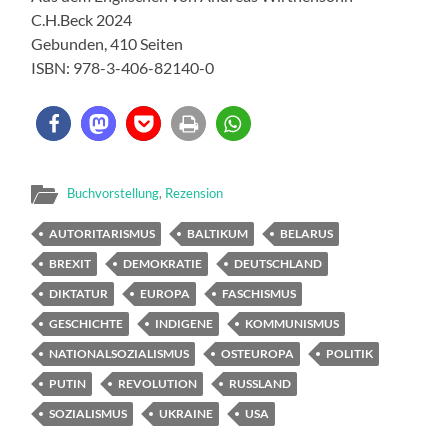
C.H.Beck 2024
Gebunden, 410 Seiten
ISBN: 978-3-406-82140-0
Buchvorstellung
,
Rezension
AUTORITARISMUS
BALTIKUM
BELARUS
BREXIT
DEMOKRATIE
DEUTSCHLAND
DIKTATUR
EUROPA
FASCHISMUS
GESCHICHTE
INDIGENE
KOMMUNISMUS
NATIONALSOZIALISMUS
OSTEUROPA
POLITIK
PUTIN
REVOLUTION
RUSSLAND
SOZIALISMUS
UKRAINE
USA