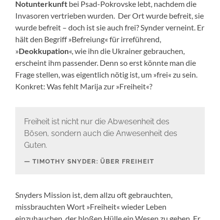
Notunterkunft
bei Psad-Pokrovske lebt, nachdem die
Invasoren vertrieben wurden. Der Ort wurde befreit, sie
wurde befreit – doch ist sie auch frei? Synder verneint. Er
hält den Begriff »Befreiung« für irreführend,
»
Deokkupation
«, wie ihn die Ukrainer gebrauchen,
erscheint ihm passender. Denn so erst könnte man die
Frage stellen, was eigentlich nötig ist, um »frei« zu sein.
Konkret: Was fehlt Marija zur »Freiheit«?
Freiheit ist nicht nur die Abwesenheit des
Bösen, sondern auch die Anwesenheit des
Guten.
TIMOTHY SNYDER: ÜBER FREIHEIT
Snyders Mission ist, dem allzu oft gebrauchten,
missbrauchten Wort »Freiheit« wieder Leben
einzuhauchen, der bloßen Hülle ein Wesen zu geben. Er