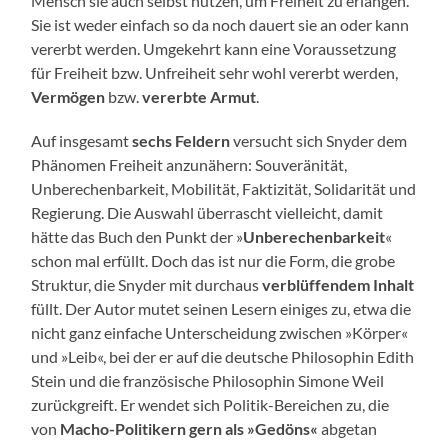
Mensch sie auch selbst nutzen, um Freiheit zu erlangen.
Sie ist weder einfach so da noch dauert sie an oder kann
vererbt werden. Umgekehrt kann eine Voraussetzung
für Freiheit bzw. Unfreiheit sehr wohl vererbt werden,
Vermögen
bzw.
vererbte Armut
.
Auf insgesamt
sechs Feldern
versucht sich Snyder dem
Phänomen Freiheit anzunähern: Souveränität,
Unberechenbarkeit, Mobilität, Faktizität, Solidarität und
Regierung. Die Auswahl überrascht vielleicht, damit
hätte das Buch den Punkt der »
Unberechenbarkeit
«
schon mal erfüllt. Doch das ist nur die Form, die grobe
Struktur, die Snyder mit durchaus
verblüffendem Inhalt
füllt. Der Autor mutet seinen Lesern einiges zu, etwa die
nicht ganz einfache Unterscheidung zwischen »Körper«
und »Leib«, bei der er auf die deutsche Philosophin Edith
Stein und die französische Philosophin Simone Weil
zurückgreift. Er wendet sich Politik-Bereichen zu, die
von
Macho-Politikern gern als »Gedöns«
abgetan